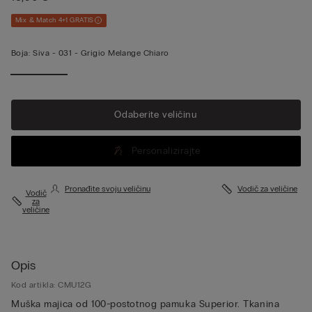
Mix & Match 4+1 GRATIS
Boja:
Siva -
031 - Grigio Melange Chiaro
Odaberite veličinu
Personalizirajte
Pronađite svoju veličinu
Vodič za veličine
Vodič
za
veličine
Opis
Kod artikla: CMU12G
Muška majica od 100-postotnog pamuka Superior. Tkanina