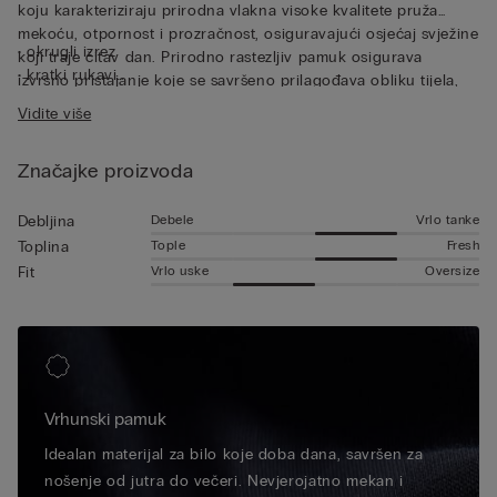
koju karakteriziraju prirodna vlakna visoke kvalitete pruža
mekoću, otpornost i prozračnost, osiguravajući osjećaj svježine
• okrugli izrez
koji traje čitav dan. Prirodno rastezljiv pamuk osigurava
• kratki rukavi
izvrsno pristajanje koje se savršeno prilagođava obliku tijela,
• pripijeni kroj
pružajući neprekidnu slobodu kretanja. Ova majica kratkih
Vidite više
• model je visok 185 cm i nosi veličinu L
rukava od pamuka razlikuje se svojom jednostavnošću i
praktičnošću, što je čini savršenom bilo kao intiman odjevni
Značajke proizvoda
predmet bilo kao vanjsku majicu.
Debele
Vrlo tanke
Debljina
Tople
Fresh
Toplina
Vrlo uske
Oversize
Fit
Vrhunski pamuk
Idealan materijal za bilo koje doba dana, savršen za
nošenje od jutra do večeri. Nevjerojatno mekan i