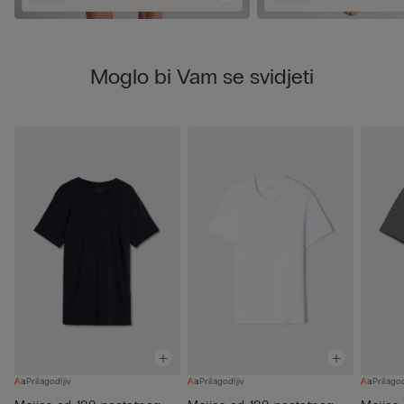
Moglo bi Vam se svidjeti
Prilagodljiv
Prilagodljiv
Prilagod