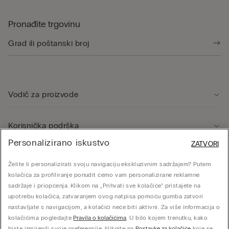
Pronađite trgovinu
Vodič za proizvode
Korisnička podrška
Personalizirano iskustvo
ZATVORI
Pravno područje
Želite li personalizirati svoju navigaciju ekskluzivnim sadržajem? Putem
kolačića za profiliranje ponudit ćemo vam personalizirane reklamne
sadržaje i priopćenja. Klikom na „Prihvati sve kolačiće” pristajete na
Tvrtka
upotrebu kolačića, zatvaranjem ovog natpisa pomoću gumba zatvori
nastavljate s navigacijom, a kolačići neće biti aktivni. Za više informacija o
kolačićima pogledajte
Pravila o kolačićima
. U bilo kojem trenutku, kako
biste izmijenili svoje preferencije, kliknite na
Postavke za kolačiće
koje se