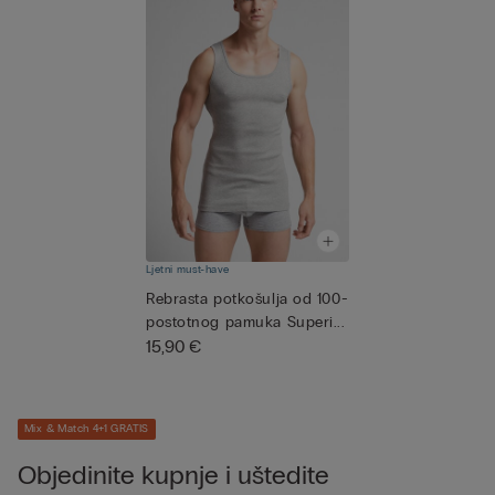
Ljetni must-have
Rebrasta potkošulja od 100-
postotnog pamuka Superi...
15,90 €
Mix & Match 4+1 GRATIS
Objedinite kupnje i uštedite