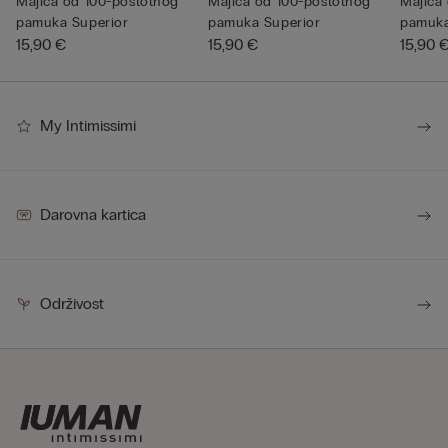
Majica od 100-postotnog
Majica od 100-postotnog
Majica
pamuka Superior
pamuka Superior
pamuka
15,90 €
15,90 €
15,90 
My Intimissimi
Darovna kartica
Održivost