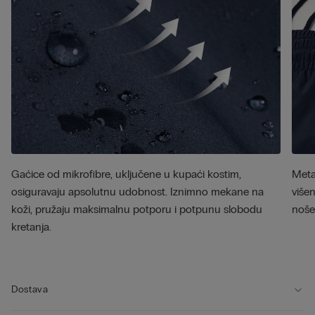
Gaćice od mikrofibre, uključene u kupaći kostim,
Meta
osiguravaju apsolutnu udobnost. Iznimno mekane na
višen
koži, pružaju maksimalnu potporu i potpunu slobodu
noše
kretanja.
Dostava