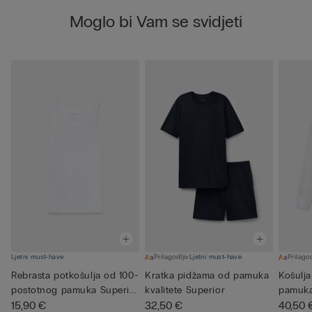
Moglo bi Vam se svidjeti
Ljetni must-have
Prilagodljiv
Ljetni must-have
Prilagod
Rebrasta potkošulja od 100-
Kratka pidžama od pamuka
Košulja
postotnog pamuka Superi...
kvalitete Superior
pamuk
15,90 €
32,50 €
40,50 