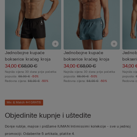
Jednobojne kupaće
Jednobojne kupaće
Jednob
bokserice kraćeg kroja
bokserice kraćeg kroja
bokseri
34,00 €
68,00 €
34,00 €
68,00 €
34,00 
Najniža cijena 30 dana prije početka
Najniža cijena 30 dana prije početka
Najniža ci
popusta:
68,00 €
-50%
popusta:
68,00 €
-50%
popusta:
Redovna cijena:
68,00 €
-50%
Redovna cijena:
68,00 €
-50%
Redovna c
Mix & Match 4+1 GRATIS
Objedinite kupnje i uštedite
Donje rublje, majice i pidžame IUMAN Intimissimi kolekcije - sve u jednoj
promociji. Odaberite 5 artikala, platite 4.