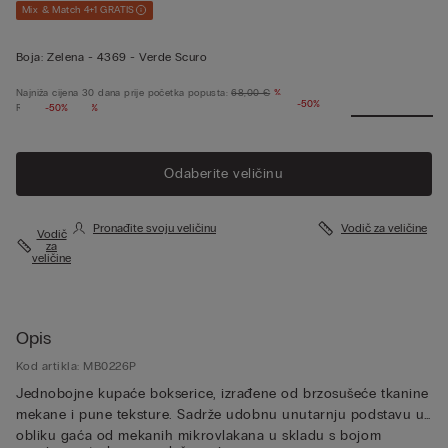
Mix & Match 4+1 GRATIS
Boja:
Zelena -
4369 - Verde Scuro
Najniža cijena 30 dana prije početka popusta:
68,00 €
%
-50%
Redovna cijena:
-50%
%
Odaberite veličinu
Pronađite svoju veličinu
Vodič za veličine
Vodič
za
veličine
Opis
Kod artikla: MB0226P
Jednobojne kupaće bokserice, izrađene od brzosušeće tkanine
mekane i pune teksture. Sadrže udobnu unutarnju podstavu u
obliku gaća od mekanih mikrovlakana u skladu s bojom