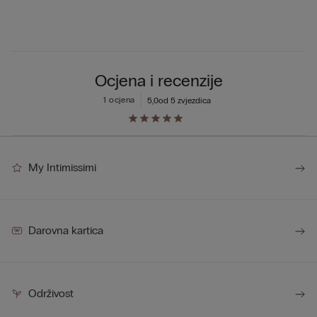
Ocjena i recenzije
1 ocjena
5,0
od 5 zvjezdica
My Intimissimi
Darovna kartica
Održivost