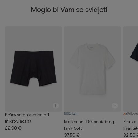
Moglo bi Vam se svidjeti
100% Lan
Prilagod
Bešavne bokserice od
mikrovlakana
Majica od 100-postotnog
Kratka
22,90 €
lana Soft
kvalite
37,50 €
32,50 