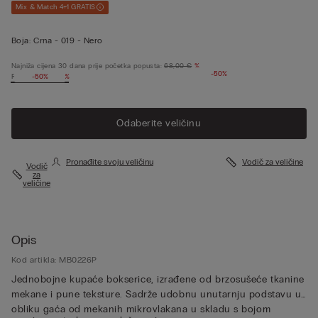
Mix & Match 4+1 GRATIS
Boja:
Crna -
019 - Nero
Najniža cijena 30 dana prije početka popusta:
68,00 €
%
-50%
Redovna cijena:
-50%
%
Odaberite veličinu
Pronađite svoju veličinu
Vodič za veličine
Vodič
za
veličine
Opis
Kod artikla: MB0226P
Jednobojne kupaće bokserice, izrađene od brzosušeće tkanine
mekane i pune teksture. Sadrže udobnu unutarnju podstavu u
obliku gaća od mekanih mikrovlakana u skladu s bojom