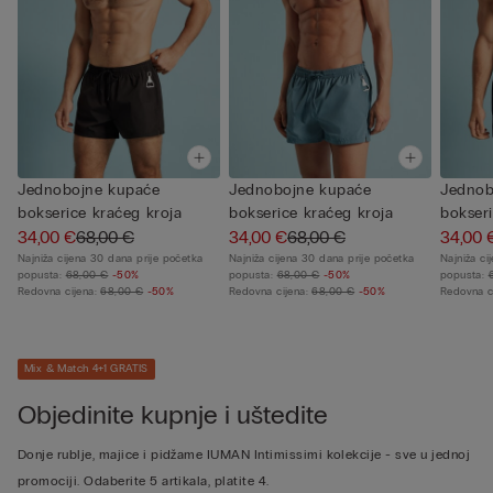
Jednobojne kupaće
Jednobojne kupaće
Jednob
bokserice kraćeg kroja
bokserice kraćeg kroja
bokseri
34,00 €
68,00 €
34,00 €
68,00 €
34,00 
Najniža cijena 30 dana prije početka
Najniža cijena 30 dana prije početka
Najniža ci
popusta:
68,00 €
-50%
popusta:
68,00 €
-50%
popusta:
Redovna cijena:
68,00 €
-50%
Redovna cijena:
68,00 €
-50%
Redovna c
Mix & Match 4+1 GRATIS
Objedinite kupnje i uštedite
Donje rublje, majice i pidžame IUMAN Intimissimi kolekcije - sve u jednoj
promociji. Odaberite 5 artikala, platite 4.