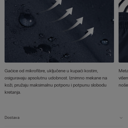
Gaćice od mikrofibre, uključene u kupaći kostim,
Meta
osiguravaju apsolutnu udobnost. Iznimno mekane na
višen
koži, pružaju maksimalnu potporu i potpunu slobodu
noše
kretanja.
Dostava