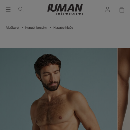
Muškarci
Kupaći kostimi
Kupaće hlače