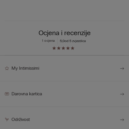
Ocjena i recenzije
1 ocjena
5,0
od 5 zvjezdica
My Intimissimi
Darovna kartica
Održivost