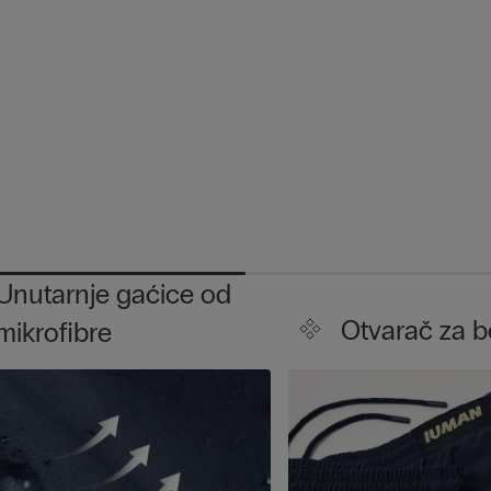
Unutarnje gaćice od
Otvarač za 
mikrofibre