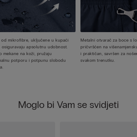
 od mikrofibre, uključene u kupaći
Metalni otvarač za boce s l
, osiguravaju apsolutnu udobnost.
pričvršćen na višenamjensku 
o mekane na koži, pružaju
i praktičan, savršen za noš
alnu potporu i potpunu slobodu
svakom trenutku.
a.
Moglo bi Vam se svidjeti