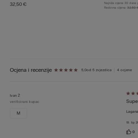
32,50 €
Najniža cijena 30 dana
Redovna cijena:
32,50 
Ocjena i recenzije
5,0
od 5 zvjezdica
4 ocjene
Dali
Ivan Ž
Super
ste
verificirani kupac
ocjen
Lagana
M
5
19. lip 
od
5
0