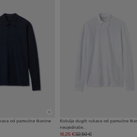
ukava od pamučne tkanine
Košulja dugih rukava od pamučne tka
neujednače...
16,25 €
32,50 €