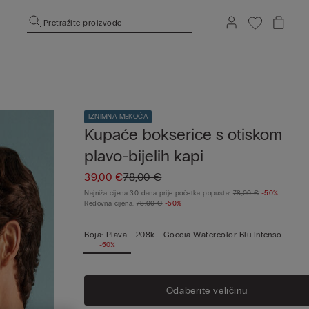
Pretražite proizvode
IZNIMNA MEKOĆA
Kupaće bokserice s otiskom
plavo-bijelih kapi
39,00 €
78,00 €
Najniža cijena 30 dana prije početka popusta:
78,00 €
-50%
Redovna cijena:
78,00 €
-50%
Boja:
Plava -
208k - Goccia Watercolor Blu Intenso
-50%
Odaberite veličinu