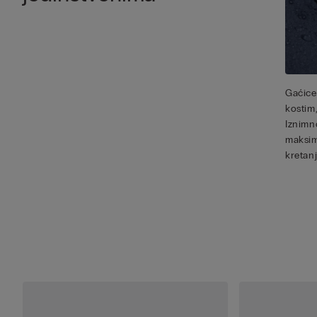
Gaćice
kostim
Iznimn
maksim
kretanj