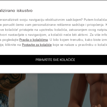
lizirano iskustvo
 personalizirati svoju navigaciju ekskluzivnim sadržajem? Putem kolačića
nje ponudit ćemo vam personalizirane reklamne sadržaje i priopćenja. 
 sve kolačiće” pristajete na upotrebu kolačića, zatvaranjem ovog natp
vori nastavljate s navigacijom, a kolačići neće biti aktivni. Za više inf
a pogledajte
Pravila o kolačićima
. U bilo kojem trenutku, kako biste izmi
je, kliknite na
Postavke za kolačiće
koje se nalaze u pravilniku o kolači
PRIHVATITE SVE KOLAČIĆE