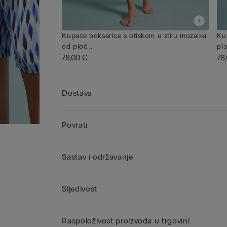
Kupaće bokserice s otiskom u stilu mozaika
Ku
od ploč...
pla
78,00 €
78
Dostava
Povrati
Sastav i održavanje
Sljedivost
Raspoloživost proizvoda u trgovini