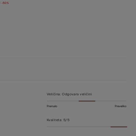
€
-50%
Veličina
:
Odgovara veličini
Premalo
Preveliko
Kvaliteta
:
5/5