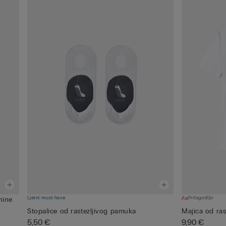
Ljetni must-have
Prilagodljiv
nine
Stopalice od rastezljivog pamuka
Majica od ra
5,50 €
9,90 €