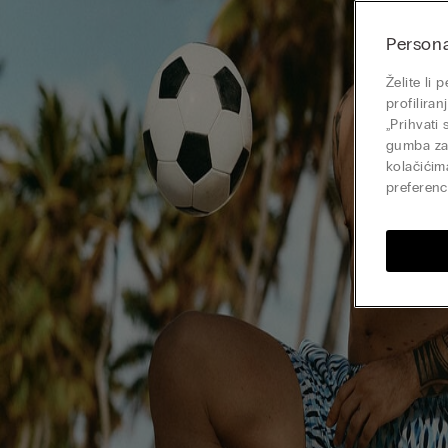
Persona
Želite li
profilira
„Prihvati
gumba zat
kolačićim
preferenci