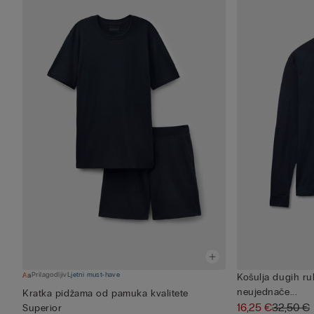
Prilagodljiv
Ljetni must-have
Košulja dugih r
neujednače...
Kratka pidžama od pamuka kvalitete
16,25 €
32,50 €
Superior