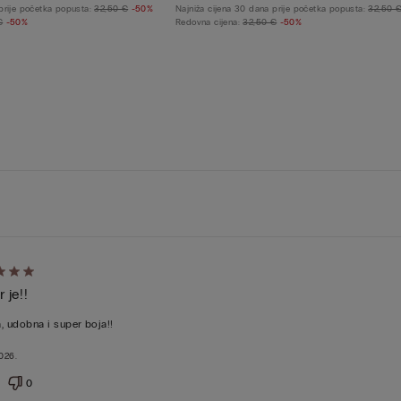
 prije početka popusta:
32,50 €
-50%
Najniža cijena 30 dana prije početka popusta:
32,50 
€
-50%
Redovna cijena:
32,50 €
-50%
 je!!
u
, udobna i super boja!!
2026.
0