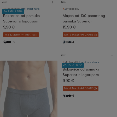
Prilagodljiv
Ljetni must-have
Prilagodljiv
ZA TATU I SINA
Bokserice od pamuka
Majica od 100-postotnog
Superior s logotipom
pamuka Superior
9,90 €
15,90 €
Mix & Match 4+1 GRATIS
Mix & Match 4+1 GRATIS
+6
+4
Prilagodljiv
Ljetni must-have
ZA TATU I SINA
Bokserice od pamuka
Superior s logotipom
9,90 €
Mix & Match 4+1 GRATIS
+6