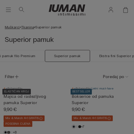
Muškarci
Tkanina
Superior pamuk
Superior pamuk
ni pamuk filo Premium
Superior pamuk
Ekstra fini Superior
Filter
Poredaj po
Prilagodljiv
Prilagodljiv
Ljetni must-have
ELASTIČAN KROJ
BESTSELLER
Majica od rastezljivog
Bokserice od pamuka
pamuka Superior
Superior
9,90 €
9,90 €
Mix & Match 4+1 GRATIS
Mix & Match 4+1 GRATIS
POSEBNA CIJENA
+7
+8