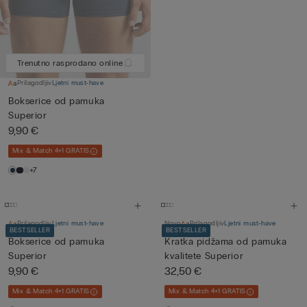
Trenutno rasprodano online
Prilagodljiv
Ljetni must-have
Bokserice od pamuka
Superior
9,90 €
Mix & Match 4+1 GRATIS
+7
Prilagodljiv
Ljetni must-have
Novo
Prilagodljiv
Ljetni must-have
BESTSELLER
BESTSELLER
Bokserice od pamuka
Kratka pidžama od pamuka
Superior
kvalitete Superior
9,90 €
32,50 €
Mix & Match 4+1 GRATIS
Mix & Match 4+1 GRATIS