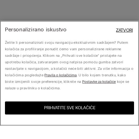
Personalizirano iskustvo
ZATVORI
Želite li personalizirati svoju navigaciju ekskluzivnim sadržajem? Putem
kolačića za profiliranje ponudit ćemo vam personalizirane reklamne
sadržaje i priopćenja. Klikom na „Prihvati sve kolačiće” pristajete na
upotrebu kolačića, zatvaranjem ovog natpisa pomoću gumba zatvori
nastavljate s navigacijom, a kolačići neće biti aktivni. Za više informacija o
kolačićima pogledajte
Pravila o kolačićima
. U bilo kojem trenutku, kako
biste izmijenili svoje preferencije, kliknite na
Postavke za kolačiće
koje se
nalaze u pravilniku o kolačićima.
PRIHVATITE SVE KOLAČIĆE
Posjeti online trgovinu za
Sjedinjene Države
Vašu zemlju: