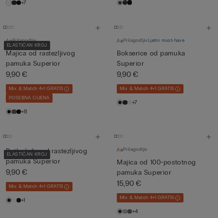
+7
Prilagodljiv
Prilagodljiv
Ljetni must-have
ELASTIČAN KROJ
Majica od rastezljivog
Bokserice od pamuka
pamuka Superior
Superior
9,90 €
9,90 €
Mix & Match 4+1 GRATIS
Mix & Match 4+1 GRATIS
POSEBNA CIJENA
+7
+8
Prilagodljiv
Potkošulja od rastezljivog
ELASTIČAN KROJ
pamuka Superior
Majica od 100-postotnog
9,90 €
pamuka Superior
15,90 €
Mix & Match 4+1 GRATIS
Mix & Match 4+1 GRATIS
+1
+4