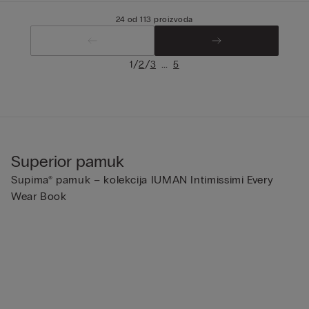
24 od 113 proizvoda
/
/
...
1
2
3
5
Superior pamuk
Supima® pamuk – kolekcija IUMAN Intimissimi Every
Wear Book