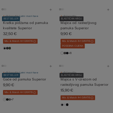
Prilagodljiv
Ljetni must-have
Prilagodljiv
BESTSELLER
ELASTIČAN KROJ
Kratka pidžama od pamuka
Majica od rastezljivog
kvalitete Superior
pamuka Superior
32,50 €
9,90 €
Mix & Match 4+1 GRATIS
Mix & Match 4+1 GRATIS
POSEBNA CIJENA
+8
Prilagodljiv
Ljetni must-have
Prilagodljiv
BESTSELLER
ELASTIČAN KROJ
Gaće od pamuka Superior
Majica s V-izrezom od
9,90 €
rastezljivog pamuka Superior
15,90 €
Mix & Match 4+1 GRATIS
Mix & Match 4+1 GRATIS
+7