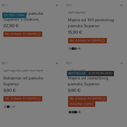
Prilagodljiv
Bokserice od pamuka
ZA TATU I SINA
Superior s otiskom
Majica od 100-postotnog
Spidermana ...
22,90 €
pamuka Superior
15,90 €
Mix & Match 4+1 GRATIS
Mix & Match 4+1 GRATIS
+4
Prilagodljiv
Ljetni must-have
Prilagodljiv
BESTSELLER
ELASTIČAN KROJ
Bokserice od pamuka
Majica od rastezljivog
Superior
pamuka Superior
9,90 €
9,90 €
Mix & Match 4+1 GRATIS
Mix & Match 4+1 GRATIS
POSEBNA CIJENA
+7
+8