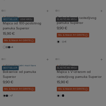
Prilagodljiv
Potkošulja od rastezljivog
BESTSELLER
USKI KROJ
ELASTIČAN KROJ
pamuka Superior
Majica od 100-postotnog
9,90 €
pamuka Superior
15,90 €
Mix & Match 4+1 GRATIS
Mix & Match 4+1 GRATIS
+1
+4
Prilagodljiv
Ljetni must-have
Prilagodljiv
BESTSELLER
ELASTIČAN KROJ
Bokserice od pamuka
Majica s V-izrezom od
Superior
rastezljivog pamuka Superior
9,90 €
15,90 €
Mix & Match 4+1 GRATIS
Mix & Match 4+1 GRATIS
+7