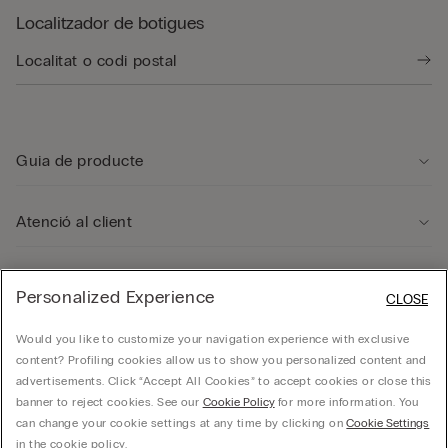
Localitzador de botigues
Guia de producte
Atenció al client
Área legal
Personalized Experience
CLOSE
Would you like to customize your navigation experience with exclusive
Companyia
content? Profiling cookies allow us to show you personalized content and
advertisements. Click “Accept All Cookies” to accept cookies or close this
banner to reject cookies. See our
Cookie Policy
for more information. You
can change your cookie settings at any time by clicking on
Cookie Settings
FRANCHISING CALZEDONIA ESPAÑA, S.A. calle Ciencias 71-87, Polígono Pedrosa,
in the cookie policy.