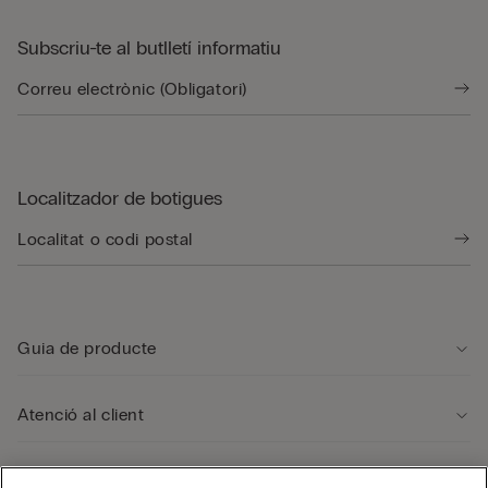
Subscriu-te al butlletí informatiu
Localitzador de botigues
Guia de producte
Atenció al client
Área legal