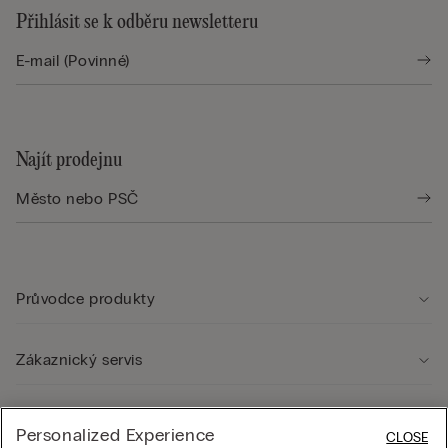
Přihlásit se k odběru newsletteru
Najít prodejnu
Průvodce produkty
Zákaznický servis
Právní oblast
Personalized Experience
CLOSE