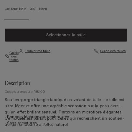
Couleur:
Noir -
019 - Nero
Sélectionnez la taille
Trouver ma taille
Guide des tailles
Guide
des
tailles
Description
Code du produit: RIS100
Soutien-gorge triangle fabriqué en volant de tulle. Le tulle est
ultra-léger et offre une agréable sensation sur la peau ainsi
qu'un effet brillant sensuel. Finitions en microfibre élégantes.
• Bonnets légèrement rembourrés
Ce modèle est parfait pour celles qui recherchent un soutien-
• Sans armatures
gorge rembourré à l’effet naturel.
• Baleines latérales