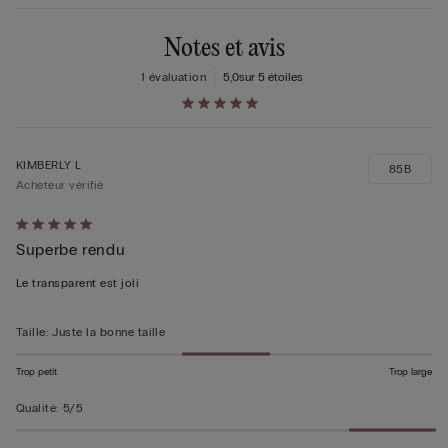
Notes et avis
1 évaluation
5,0
sur 5 étoiles
KIMBERLY L
85B
Acheteur vérifié
Évalué
Superbe rendu
5sur 5
Le transparent est joli
Taille
:
Juste la bonne taille
Trop petit
Trop large
Qualité
:
5/5