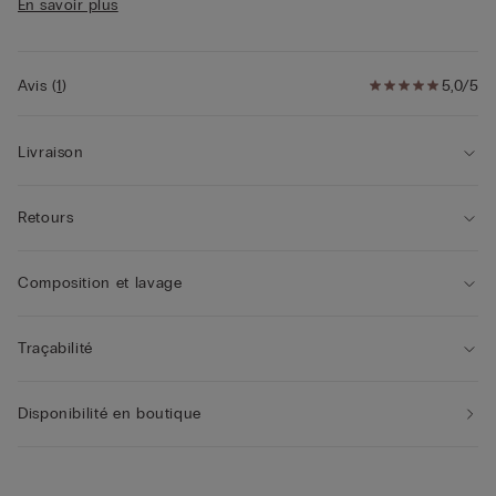
En savoir plus
• Tour de poitrine rehaussé de tulle
• Bretelles recouvertes de microfibre réglables dans le dos
• Effet poitrine arrondie
• Le mannequin mesure 1,75 m et porte une taille 2B / 75B /
Avis
(
1
)
5,0/5
34B / 85B / 42B
Livraison
Retours
Composition et lavage
Traçabilité
Disponibilité en boutique