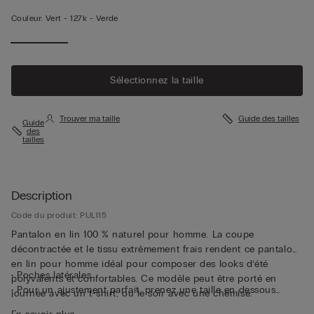
Couleur:
Vert -
127k - Verde
Sélectionnez la taille
Trouver ma taille
Guide des tailles
Guide
des
tailles
Description
Code du produit: PUL115
Pantalon en lin 100 % naturel pour homme. La coupe
décontractée et le tissu extrêmement frais rendent ce pantalon
en lin pour homme idéal pour composer des looks d’été
• Poches latérales
polyvalents et confortables. Ce modèle peut être porté en
• Pour un ajustement parfait, prenez une taille en dessous
journée avec un t-shirt, ou le soir avec une chemise.
• Le mannequin mesure 1,85 m et porte une taille L