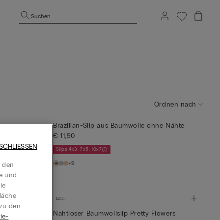
Suchen
Ordnen nach
owers
Brazilian-Slip aus Baumwolle ohne Nähte
€ 11,90
SCHLIESSEN
Slips 4x3, 7x5, 10x7
+9
t den
te und
ie
läche
 zu den
Nahtloser Baumwollslip Pretty Flowers
ie-