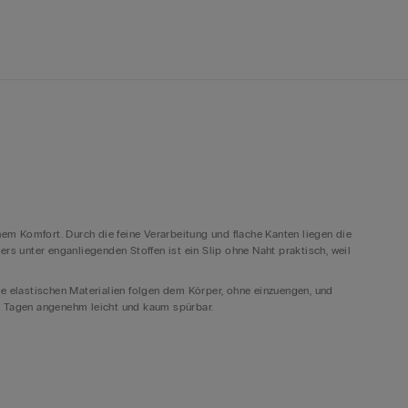
m Komfort. Durch die feine Verarbeitung und flache Kanten liegen die
ers unter enganliegenden Stoffen ist ein Slip ohne Naht praktisch, weil
ie elastischen Materialien folgen dem Körper, ohne einzuengen, und
en Tagen angenehm leicht und kaum spürbar.
len soll. Unter hellen Stoffen wirkt hautfarbene Unterwäsche ohne Naht
unterschiedliche Looks bieten. Unsichtbare Slips für Damen bleiben