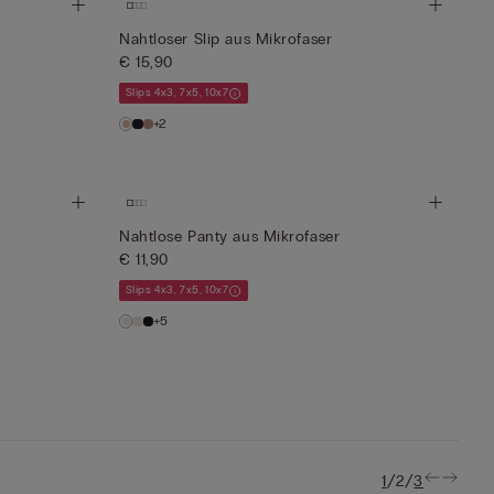
Nahtloser Slip aus Mikrofaser
€ 15,90
Slips 4x3, 7x5, 10x7
+2
Nahtlose Panty aus Mikrofaser
€ 11,90
Slips 4x3, 7x5, 10x7
+5
/
/
1
2
3