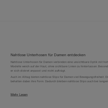
Nahtlose Unterhosen für Damen entdecken
Nahtlose Unterhosen für Damen verbinden eine unsichtbare Optik mit hohe
Modelle weich auf der Haut, ohne sichtbare Linien zu hinterlassen. Besond
er sich diskret anpasst und nicht aufträgt.
Auch im Alltag bieten nahtlose Slips für Damen viel Bewegungsfreiheit. D
behalten dabei ihre Form. Dadurch bleiben nahtlose Slips auch bei lang
Nahtlose Slips für Damen – unter Kleidung unsichtbar
Mehr Lesen
Nahtlose Slips für Damen sind die richtige Basis, wenn Kleidung glatt fal
besonders dezent, während Schwarz oder Beige elegante Alternativen für 
dabei zurückhaltend und unterstützen eine minimale Silhouette.