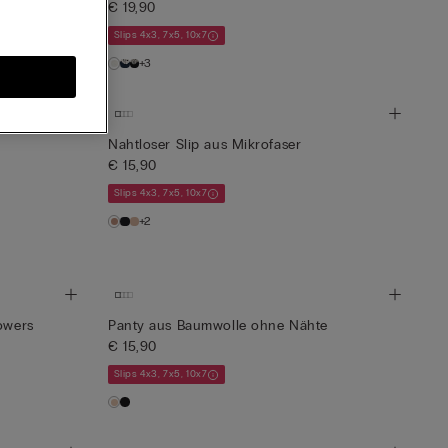
€ 19,90
Slips 4x3, 7x5, 10x7
+3
Nahtloser Slip aus Mikrofaser
€ 15,90
Slips 4x3, 7x5, 10x7
+2
owers
Panty aus Baumwolle ohne Nähte
€ 15,90
Slips 4x3, 7x5, 10x7