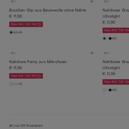
Brazilian-Slip aus Baumwolle ohne Nähte
Nahtloser Braz
€ 11,90
Ultralight
€ 11,90
Slips 4x3, 7x5, 10x7
Slips 4x3, 7x5, 10
+9
+10
Nahtlose Panty aus Mikrofaser
Nahtloser Braz
€ 11,90
Ultralight
€ 11,90
Slips 4x3, 7x5, 10x7
Slips 4x3, 7x5, 10
+5
+10
24 von 58 Produkten