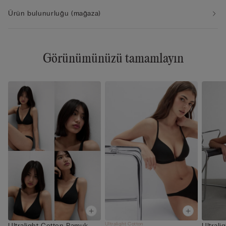
Ürün bulunurluğu (mağaza)
Görünümünüzü tamamlayın
Ultralight Cotton
Ultralight Cotton Pamuk
Ultral