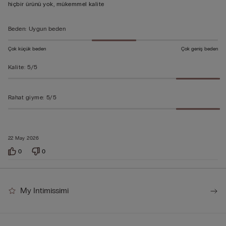
puan
hiçbir ürünü yok, mükemmel kalite
verildi
Beden
:
Uygun beden
Çok küçük beden
Çok geniş beden
Kalite
:
5/5
Rahat giyme
:
5/5
22 May 2026
0
0
My Intimissimi