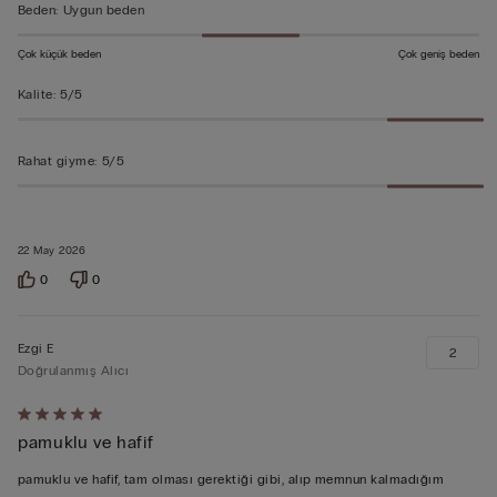
Beden
:
Uygun beden
Çok küçük beden
Çok geniş beden
Kalite
:
5/5
Rahat giyme
:
5/5
22 May 2026
0
0
Ezgi E
2
Doğrulanmış Alıcı
5
pamuklu ve hafif
üzerinden
5
pamuklu ve hafif, tam olması gerektiği gibi, alıp memnun kalmadığım