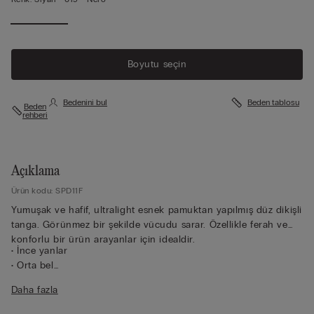
Boyutu seçin
Bedenini bul
Beden tablosu
Beden
rehberi
Açıklama
Ürün kodu: SPD11F
Yumuşak ve hafif, ultralight esnek pamuktan yapılmış düz dikişli
tanga. Görünmez bir şekilde vücudu sarar. Özellikle ferah ve
konforlu bir ürün arayanlar için idealdir.
• İnce yanlar
• Orta bel
• %100 pamuk ağ
Daha fazla
• Dar kalıp
• Modelin boyu 175 cm, giydiği beden 2/S