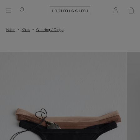
Kadın
Külot
G-string / Tanga