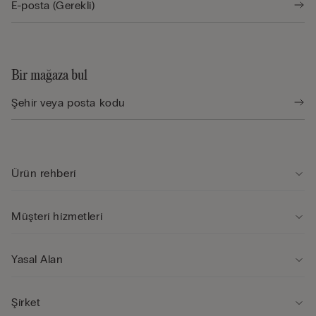
Bir mağaza bul
Ürün rehberi̇
Müşteri̇ hi̇zmetleri̇
Yasal Alan
Şi̇rket