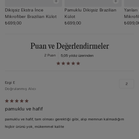
Dikişsiz Ekstra İnce
Pamuklu Dikişsiz Brazilian
Yanları
Mikrofiber Brazilian Külot
Külot
Mikrof
₺699,00
₺699,00
₺699,0
Puan ve Değerlendirmeler
2 Puan
5,0
5 yıldız üzerinden
Ezgi E
2
Doğrulanmış Alıcı
5
pamuklu ve hafif
üzerinden
5
pamuklu ve hafif, tam olması gerektiği gibi, alıp memnun kalmadığım
puan
hiçbir ürünü yok, mükemmel kalite
verildi