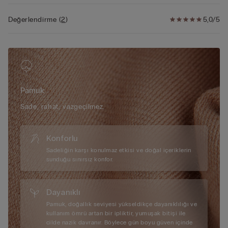
Değerlendirme
(
2
)
5,0/5
Pamuk
Sade, rahat, vazgeçilmez.
Konforlu
Sadeliğin karşı konulmaz etkisi ve doğal içeriklerin
sunduğu sınırsız konfor.
Dayanıklı
Pamuk, doğallık seviyesi yükseldikçe dayanıklılığı ve
kullanım ömrü artan bir ipliktir, yumuşak bitişi ile
cilde nazik davranır. Böylece gün boyu güven içinde