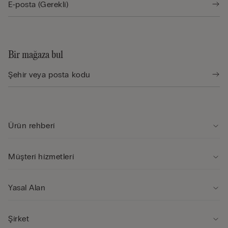
Bir mağaza bul
Ürün rehberi̇
Müşteri̇ hi̇zmetleri̇
Yasal Alan
Şi̇rket