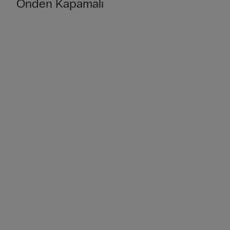
Önden Kapamalı