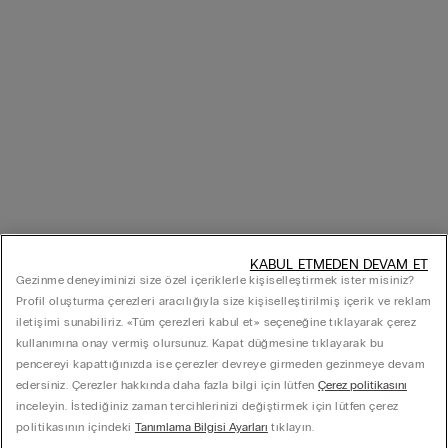
KABUL ETMEDEN DEVAM ET
Gezinme deneyiminizi size özel içeriklerle kişiselleştirmek ister misiniz?
Profil oluşturma çerezleri aracılığıyla size kişiselleştirilmiş içerik ve reklam
iletişimi sunabiliriz. «Tüm çerezleri kabul et» seçeneğine tıklayarak çerez
kullanımına onay vermiş olursunuz. Kapat düğmesine tıklayarak bu
pencereyi kapattığınızda ise çerezler devreye girmeden gezinmeye devam
edersiniz. Çerezler hakkında daha fazla bilgi için lütfen
Çerez politikasını
inceleyin. İstediğiniz zaman tercihlerinizi değiştirmek için lütfen çerez
politikasının içindeki
Tanımlama Bilgisi Ayarları
tıklayın.