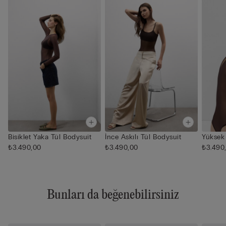
Bisiklet Yaka Tül Bodysuit
İnce Askılı Tül Bodysuit
Yüksek
₺3.490,00
₺3.490,00
₺3.490
Bunları da beğenebilirsiniz