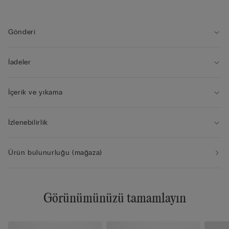
• Arkadan ayarlanabilir mikrofiber kaplı omuz askısı
• Göğüsleri daha yuvarlak gösterir
• Modelin boyu 175 cm, giydiği beden 2B / 75B / 34B / 85B /
Gönderi
42B
İadeler
İçerik ve yıkama
İzlenebilirlik
Ürün bulunurluğu (mağaza)
Görünümünüzü tamamlayın