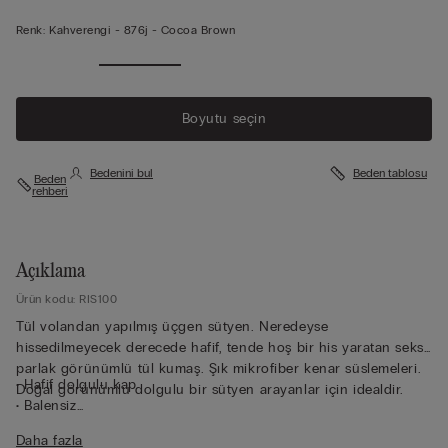
Renk:
Kahverengi -
876j - Cocoa Brown
Boyutu seçin
Bedenini bul
Beden tablosu
Beden
rehberi
Açıklama
Ürün kodu: RIS100
Tül volandan yapılmış üçgen sütyen. Neredeyse
hissedilmeyecek derecede hafif, tende hoş bir his yaratan seksi
parlak görünümlü tül kumaş. Şık mikrofiber kenar süslemeleri.
• Hafif dolgulu kap
Doğal görünümlü dolgulu bir sütyen arayanlar için idealdir.
• Balensiz
• Yan balen
Daha fazla
• Tül astarlı göğüs bandı