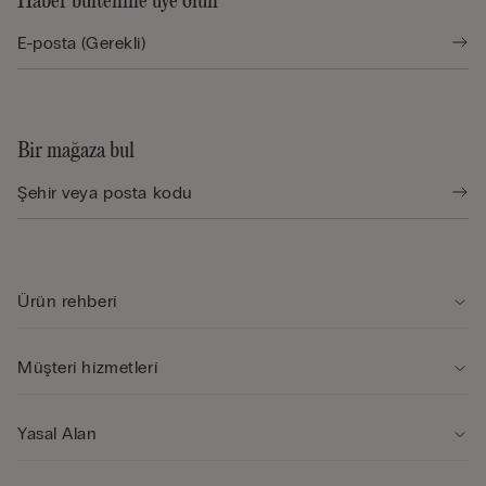
Haber bültenine üye olun
Bir mağaza bul
Ürün rehberi̇
Müşteri̇ hi̇zmetleri̇
Yasal Alan