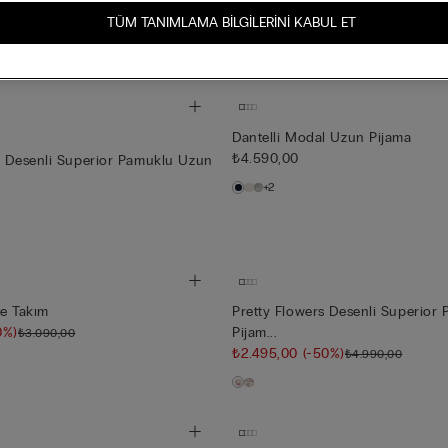
l Kısa Pijama
I Bloom Desenli Fresh Bamboo U
TÜM TANIMLAMA BILGILERINI KABUL ET
₺3.495,00
(-50%)
₺6.990,00
Dantelli Modal Uzun Pijama
₺4.590,00
s Desenli Superior Pamuklu Uzun
+2
le Takım
Pretty Flowers Desenli Superior
0%)
Pijam...
₺3.090,00
₺2.495,00
(-50%)
₺4.990,00