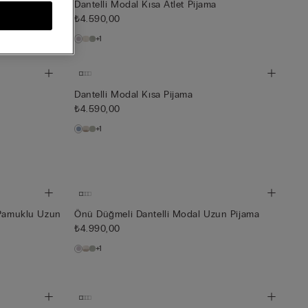
zun Pijama
Dantelli Modal Kısa Atlet Pijama
₺4.590,00
+1
Dantelli Modal Kısa Pijama
₺4.590,00
+1
 Pamuklu Uzun
Önü Düğmeli Dantelli Modal Uzun Pijama
₺4.990,00
+1