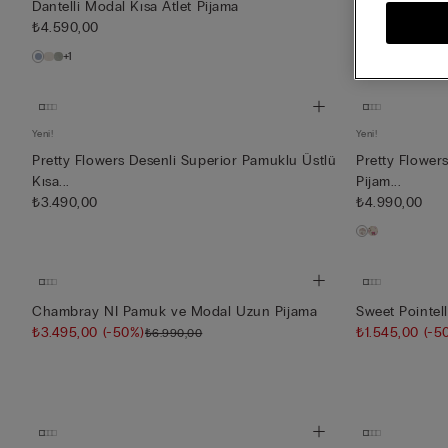
Dantelli Modal Kısa Atlet Pijama
Dantelli Moda
₺4.590,00
₺4.590,00
+1
+1
Yeni!
Yeni!
Pretty Flowers Desenli Superior Pamuklu Üstlü
Pretty Flower
Kısa...
Pijam...
₺3.490,00
₺4.990,00
Chambray NI Pamuk ve Modal Uzun Pijama
Sweet Pointel
₺3.495,00
(-50%)
₺1.545,00
(-5
₺6.990,00