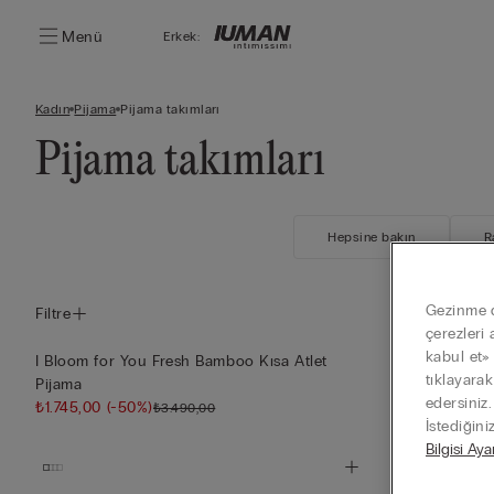
Menü
Erkek:
Kadın
Pijama
Pijama takımları
Pijama takımları
Hepsine bakın
R
Gezinme de
Filtre
çerezleri 
kabul et»
I Bloom for You Fresh Bamboo Kısa Atlet
Soft Lounge Fi
tıklayara
Pijama
₺1.545,00
(-5
edersiniz
₺1.745,00
(-50%)
₺3.490,00
İstediğini
Bilgisi Aya