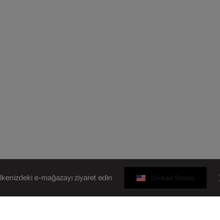
lkenizdeki e-mağazayı ziyaret edin
United States