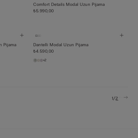
Comfort Details Modal Uzun Pijama
₺5.990,00
n Pijama
Dantelli Modal Uzun Pijama
₺4.590,00
+2
/
1
2