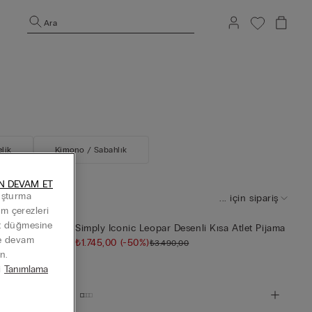
Ara
lik
Kimono / Sabahlık
N DEVAM ET
luşturma
... için sipariş
Tüm çerezleri
at düğmesine
ü Düğmeli
Simply Iconic Leopar Desenli Kısa Atlet Pijama
ye devam
₺1.745,00
(-50%)
₺3.490,00
n.
i
Tanımlama