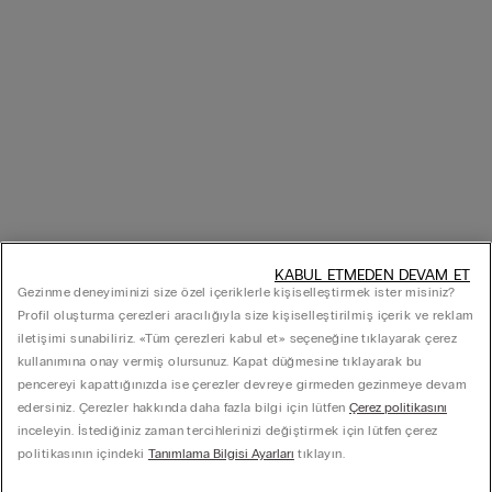
KABUL ETMEDEN DEVAM ET
Gezinme deneyiminizi size özel içeriklerle kişiselleştirmek ister misiniz?
Profil oluşturma çerezleri aracılığıyla size kişiselleştirilmiş içerik ve reklam
iletişimi sunabiliriz. «Tüm çerezleri kabul et» seçeneğine tıklayarak çerez
kullanımına onay vermiş olursunuz. Kapat düğmesine tıklayarak bu
pencereyi kapattığınızda ise çerezler devreye girmeden gezinmeye devam
edersiniz. Çerezler hakkında daha fazla bilgi için lütfen
Çerez politikasını
inceleyin. İstediğiniz zaman tercihlerinizi değiştirmek için lütfen çerez
politikasının içindeki
Tanımlama Bilgisi Ayarları
tıklayın.