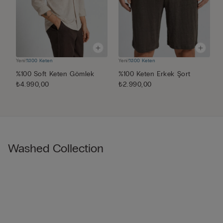
Yeni!
%100 Keten
Yeni!
%100 Keten
Y
%100 Soft Keten Gömlek
%100 Keten Erkek Şort
M
₺4.990,00
₺2.990,00
f
₺
Washed Collection