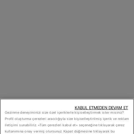
KABUL ETMEDEN DEVAM ET
Gezinme deneyiminizi size özel içeriklerle kişiselleştirmek ister misiniz?
Profil oluşturma çerezleri aracılığıyla size kişiselleştirilmiş içerik ve reklam
iletişimi sunabiliriz. «Tüm çerezleri kabul et» seçeneğine tıklayarak çerez
kullanımına onay vermiş olursunuz. Kapat düğmesine tıklayarak bu