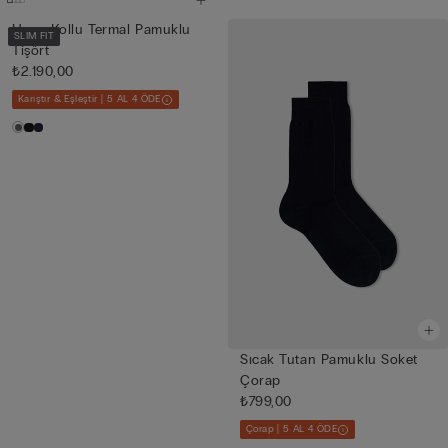
Uzun Kollu Termal Pamuklu
SLIM FIT
Tişört
₺2.190,00
Karıştır & Eşleştir | 5 AL 4 ÖDE
Sıcak Tutan Pamuklu Soket
Çorap
₺799,00
Çorap | 5 AL 4 ÖDE