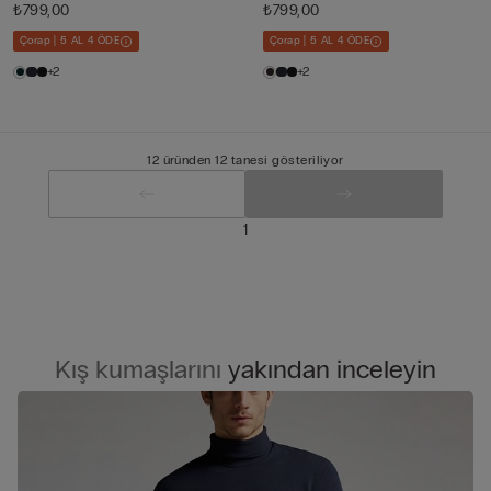
₺799,00
₺799,00
Çorap | 5 AL 4 ÖDE
Çorap | 5 AL 4 ÖDE
+2
+2
12 üründen 12 tanesi gösteriliyor
1
Kış kumaşlarını
yakından inceleyin