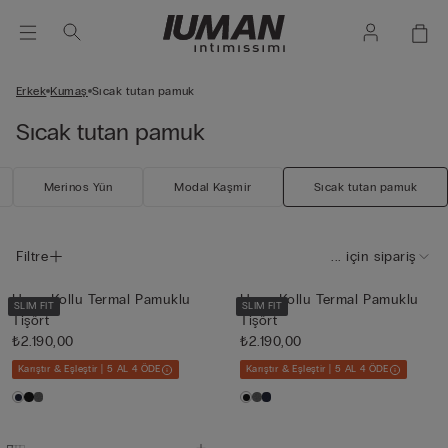
Erkek
Kumaş
Sıcak tutan pamuk
Sıcak tutan pamuk
Merinos Yün
Modal Kaşmir
Sıcak tutan pamuk
Filtre
... için sipariş
Uzun Kollu Termal Pamuklu
Uzun Kollu Termal Pamuklu
SLIM FIT
SLIM FIT
Tişört
Tişört
₺2.190,00
₺2.190,00
Karıştır & Eşleştir | 5 AL 4 ÖDE
Karıştır & Eşleştir | 5 AL 4 ÖDE