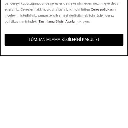
pencereyi kapattığınızda ise çerezler devreye girmeden gezinmeye devam
edersiniz. Çerezler hakkında daha fazla bilgi için lütfen
Çerez politikasını
inceleyin. İstediğiniz zaman tercihlerinizi değiştirmek için lütfen çerez
politikasının içindeki
Tanımlama Bilgisi Ayarları
tıklayın.
TÜM TANIMLAMA BILGILERINI KABUL ET
Ülkenizdeki e-mağazayı
United States
ziyaret edin
... için sipariş
Çok Satanlar
Fiyata göre Azalan
My Intimissimi
Fiyata göre Artan
Yeni Gelenler
Hediye Kartı