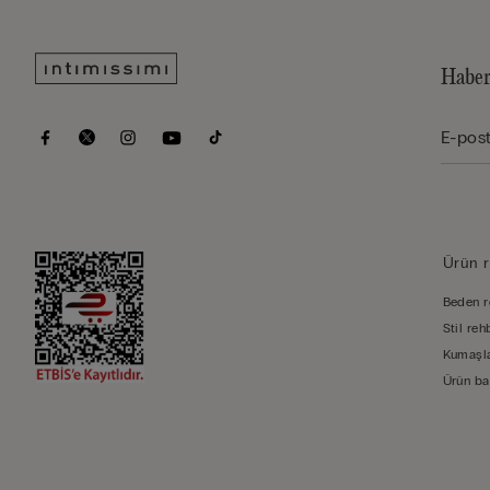
Haber
Ürün r
Beden r
Stil reh
Kumaşla
Ürün ba