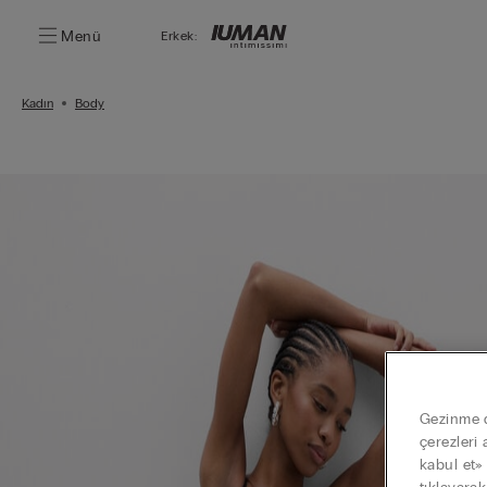
Menü
Erkek:
Kadın
Body
Gezinme de
çerezleri 
kabul et»