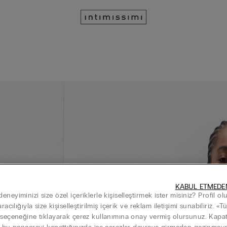
KABUL ETMEDE
neyiminizi size özel içeriklerle kişiselleştirmek ister misiniz? Profil o
aracılığıyla size kişiselleştirilmiş içerik ve reklam iletişimi sunabiliriz. «
 seçeneğine tıklayarak çerez kullanımına onay vermiş olursunuz. Kap