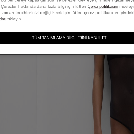
k bu pencereyi kapattığınızda ise çerezler devreye girmeden gezinme
. Çerezler hakkında daha fazla bilgi için lütfen
Çerez politikasını
inceleyi
z zaman tercihlerinizi değiştirmek için lütfen çerez politikasının içindek
rları
tıklayın.
TÜM TANIMLAMA BILGILERINI KABUL ET