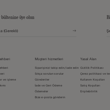
 bültenine üye olun
B
ehberi̇
Müşteri̇ hi̇zmetleri̇
Yasal Alan
ehberi
Siparişinizi takip edin/iade edin
Gizlilik Politikası
beri
Sıkça sorulan sorular
Çerez politikasi ve te
r ve işleme
Gönderiler
Kullanım Koşulları
kımı
İade ve Geri Ödeme
Satış Koşulları
Ödemeler
Erişilebilirlik
Bize e-posta gönderin