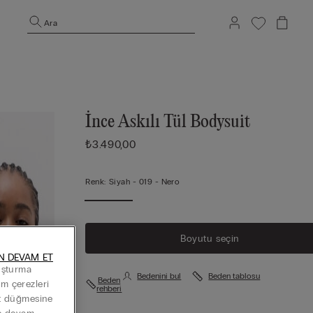
Ara
İnce Askılı Tül Bodysuit
₺3.490,00
Renk:
Siyah -
019 - Nero
Boyutu seçin
N DEVAM ET
luşturma
Bedenini bul
Beden tablosu
Beden
Tüm çerezleri
rehberi
at düğmesine