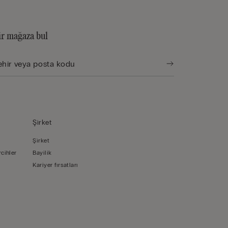
ir mağaza bul
Şi̇rket
Şi̇rket
rcihler
Bayilik
Kariyer fırsatları