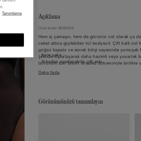
ye devam
n.
i
Tanımlama
Açıklama
Ürün kodu: BOD101S
Hem iç çamaşırı, hem de görünür üst olarak ya d
ceket altına giyilebilen tül bodysuit. Çift katlı üst 
göğsü kapatır ve esnek bitişi sayesinde yumuşak 
• Kare yaka
şekilde toparlayarak daha hacimli veya yuvarlak b
• Arkadan ayarlanabilir çift askı
görünüm için favori straplez sütyeninizle birlikte 
• Üst kısmı çift katlı hafif esnek pamuklu kumaş
rahatlama anlarında tek başına giyilebilir. Mat bitiş
Daha fazla
• Brazilian model
çok yumuşak, saran ve rahat kumaş.
• %100 pamuk ağ
• Çıtçıtlı kapama
• Yumuşak bir şekilde vücudu sarar
• Modelin boyu 175 cm, giydiği beden S
Görünümünüzü tamamlayın