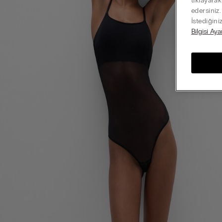
tıklayara
edersiniz
İstediğini
Bilgisi Aya