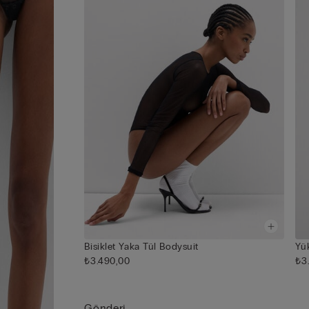
Bisiklet Yaka Tül Bodysuit
Yü
₺3.490,00
₺3
Gönderi