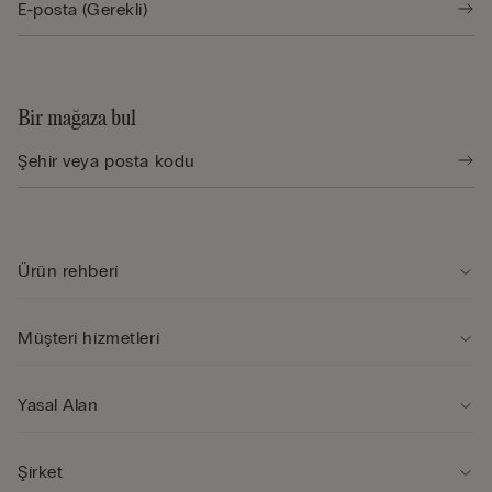
Bir mağaza bul
Ürün rehberi̇
Müşteri̇ hi̇zmetleri̇
Yasal Alan
Şi̇rket