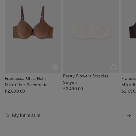
Pretty Flowers Straplez
Francesca Ultra Hafif
Frances
Sütyen
Mikrofiber Balconette
Mikrofi
₺3.490,00
Sütyen
₺2.690,00
Sütyen
₺2.690
My Intimissimi