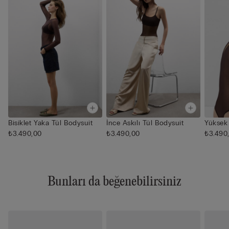
Bisiklet Yaka Tül Bodysuit
İnce Askılı Tül Bodysuit
Yüksek
₺3.490,00
₺3.490,00
₺3.490
Bunları da beğenebilirsiniz