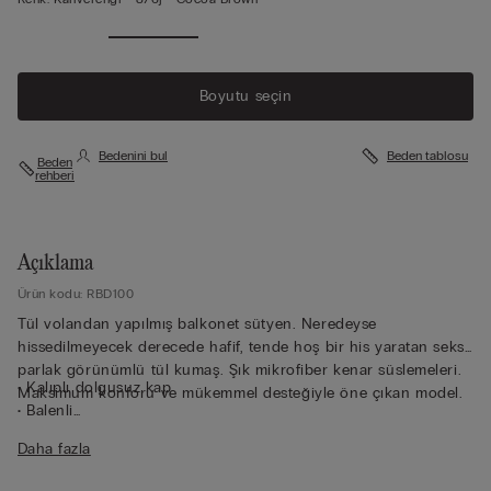
Boyutu seçin
Bedenini bul
Beden tablosu
Beden
rehberi
Açıklama
Ürün kodu: RBD100
Tül volandan yapılmış balkonet sütyen. Neredeyse
hissedilmeyecek derecede hafif, tende hoş bir his yaratan seksi
parlak görünümlü tül kumaş. Şık mikrofiber kenar süslemeleri.
• Kalıplı dolgusuz kap
Maksimum konforu ve mükemmel desteğiyle öne çıkan model.
• Balenli
• Tül motifli göğüs bandı
Daha fazla
• Arkadan ayarlanabilir mikrofiber kaplı omuz askısı
• Mükemmel destek