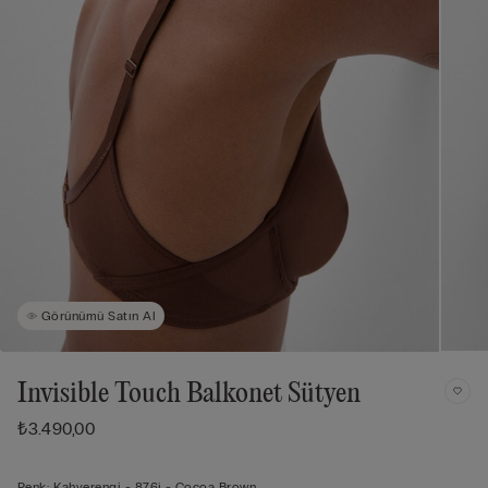
Görünümü Satın Al
Invisible Touch Balkonet Sütyen
₺3.490,00
Renk:
Kahverengi -
876j - Cocoa Brown