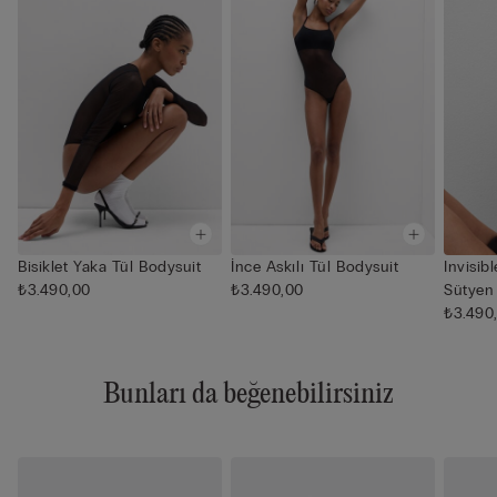
Bisiklet Yaka Tül Bodysuit
İnce Askılı Tül Bodysuit
Invisib
₺3.490,00
₺3.490,00
Sütyen
₺3.490
Bunları da beğenebilirsiniz