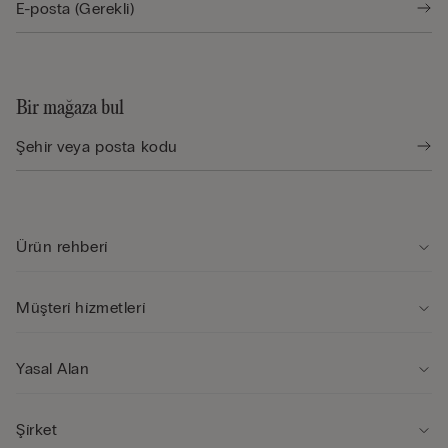
Bir mağaza bul
Ürün rehberi̇
Müşteri̇ hi̇zmetleri̇
Yasal Alan
Şi̇rket