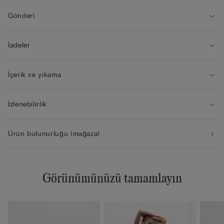
• Yumuşak bir şekilde vücudu sarar
• Modelin boyu 175 cm, giydiği beden S
Gönderi
İadeler
İçerik ve yıkama
İzlenebilirlik
Ürün bulunurluğu (mağaza)
Görünümünüzü tamamlayın