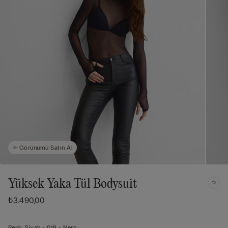
Görünümü Satın Al
Yüksek Yaka Tül Bodysuit
₺3.490,00
Renk:
Siyah -
019 - Nero