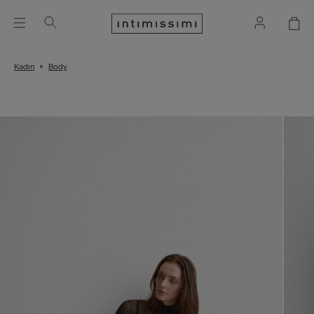
Kadın
Body