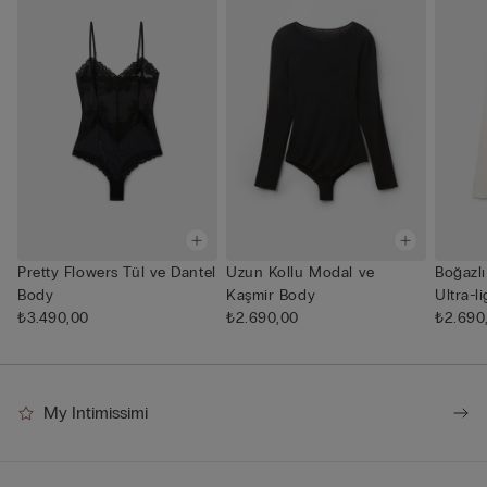
Pretty Flowers Tül ve Dantel
Uzun Kollu Modal ve
Boğazlı
Body
Kaşmir Body
Ultra-l
₺3.490,00
₺2.690,00
₺2.690
My Intimissimi