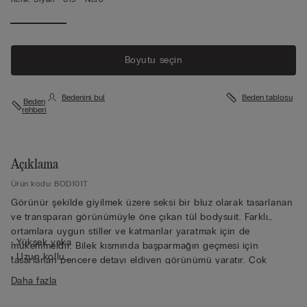
Boyutu seçin
Bedenini bul
Beden tablosu
Beden
rehberi
Açıklama
Ürün kodu: BOD101T
Görünür şekilde giyilmek üzere seksi bir bluz olarak tasarlanan
ve transparan görünümüyle öne çıkan tül bodysuit. Farklı
ortamlara uygun stiller ve katmanlar yaratmak için de
• Yüksek yaka
mükemmeldir. Bilek kısmında başparmağın geçmesi için
• Uzun kollu
tasarlanan pencere detayı eldiven görünümü yaratır. Çok
• Brazilian model
yumuşak, saran ve rahat kumaş.
Daha fazla
• %100 pamuk ağ
• Çıtçıtlı kapama