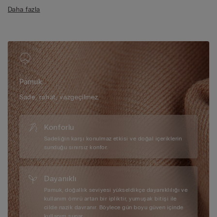
• Önden açılır
Daha fazla
• Çok yumuşak yan balen
• Daha fazla rahatlık için pamuk astarlı içi tüllü göğüs bandı
• Arkadan ayarlanabilir pamuk kaplı ince askı
• Göğüsleri daha yuvarlak gösterir
• Modelin boyu 175 cm, giydiği beden 2B / 75B / 34B / 85B /
42B
Pamuk
Sade, rahat, vazgeçilmez.
Konforlu
Sadeliğin karşı konulmaz etkisi ve doğal içeriklerin
sunduğu sınırsız konfor.
Dayanıklı
Pamuk, doğallık seviyesi yükseldikçe dayanıklılığı ve
kullanım ömrü artan bir ipliktir, yumuşak bitişi ile
cilde nazik davranır. Böylece gün boyu güven içinde
kullanım sunar.