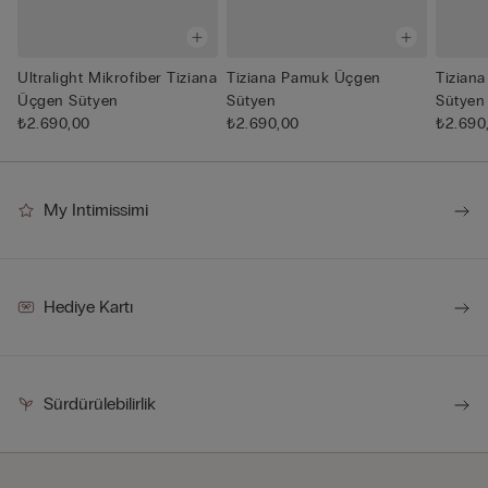
Ultralight Mikrofiber Tiziana
Tiziana Pamuk Üçgen
Tizian
Üçgen Sütyen
Sütyen
Sütyen
₺2.690,00
₺2.690,00
₺2.690
My Intimissimi
Hediye Kartı
Sürdürülebilirlik