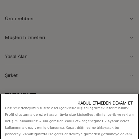
Ürün rehberi̇
Müşteri̇ hi̇zmetleri̇
Yasal Alan
Şi̇rket
KABUL ETMEDEN DEVAM ET
Gezinme deneyiminizi size özel içeriklerle kişiselleştirmek ister misiniz?
Profil oluşturma çerezleri aracılığıyla size kişiselleştirilmiş içerik ve reklam
iletişimi sunabiliriz. «Tüm çerezleri kabul et» seçeneğine tıklayarak çerez
kullanımına onay vermiş olursunuz. Kapat düğmesine tıklayarak bu
pencereyi kapattığınızda ise çerezler devreye girmeden gezinmeye devam