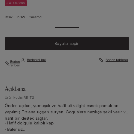
2 al 4.890,00
Renk:
-
502i - Caramel
Boyutu seçin
Bedenini bul
Beden tablosu
Beden
rehberi
Açıklama
Ürün kodu: RI11T2
Önden açılan, yumuşak ve hafif ultralight esnek pamuktan
yapılmış Tiziana üçgen sütyen. Göğüslere nazikçe şekil verir ve
hafif bir destek sağlar.
• Hafif dolgulu kalıplı kap
• Balensiz