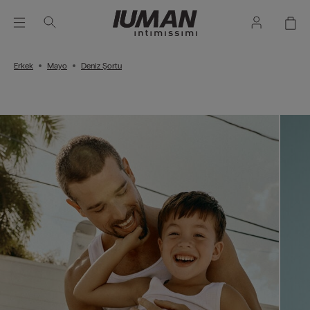
Erkek
Mayo
Deniz Şortu