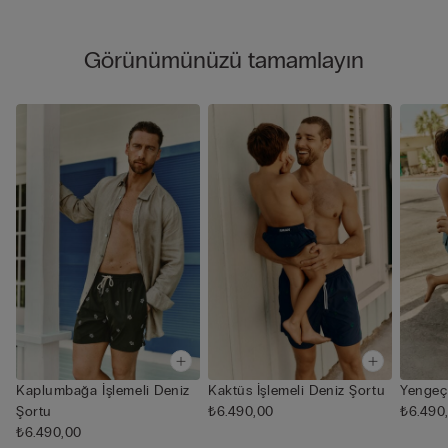
Görünümünüzü tamamlayın
Kaplumbağa İşlemeli Deniz
Kaktüs İşlemeli Deniz Şortu
Yengeç 
Şortu
₺6.490,00
₺6.490
₺6.490,00