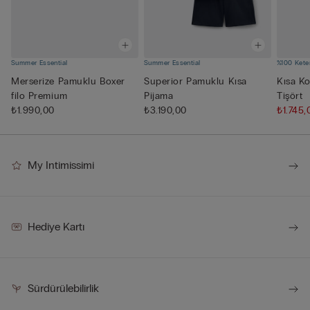
Summer Essential
Summer Essential
%100 Kete
Merserize Pamuklu Boxer
Superior Pamuklu Kısa
Kısa Ko
filo Premium
Pijama
Tişört
₺1.990,00
₺3.190,00
₺1.745
My Intimissimi
Hediye Kartı
Sürdürülebilirlik