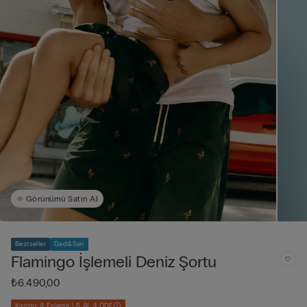
Görünümü Satın Al
Bestseller
Dad&Son
Flamingo İşlemeli Deniz Şortu
₺6.490,00
Karıştır & Eşleştir | 5 AL 4 ÖDE