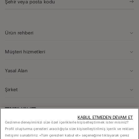
Ürün rehberi̇
Müşteri̇ hi̇zmetleri̇
Yasal Alan
Şi̇rket
KABUL ETMEDEN DEVAM ET
Gezinme deneyiminizi size özel içeriklerle kişiselleştirmek ister misiniz?
Profil oluşturma çerezleri aracılığıyla size kişiselleştirilmiş içerik ve reklam
iletişimi sunabiliriz. «Tüm çerezleri kabul et» seçeneğine tıklayarak çerez