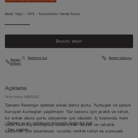
Renk:
Yeşil -
147k - Fenicottero Verde Scuro
Boyutu seçin
Bedenini bul
Beden tablosu
Beden
rehberi
Açıklama
Ürün kodu: MB0232
Tamamı flamingo işlemeli erkek deniz şortu. Yumuşak ve çabuk
kuruyan kumaştan yapılmıştır. Yaz sezonu için pratik ve rahat
bir erkek deniz şortu isteyenler için idealdir. İç kısmında, hem
• Beden ayarı sağlayan büzgülü bağcıklı bel
suda hem suyun dışında dinlenirken destek ve rahatlık
• Yan cepler
sağlamak için tasarlanan, uyumlu renkte rahat ve yumuşak
• Mıknatıslı arka cep
mikrofiber astar vardır. Ayarlanabilir bel bağcığı sağlam ve