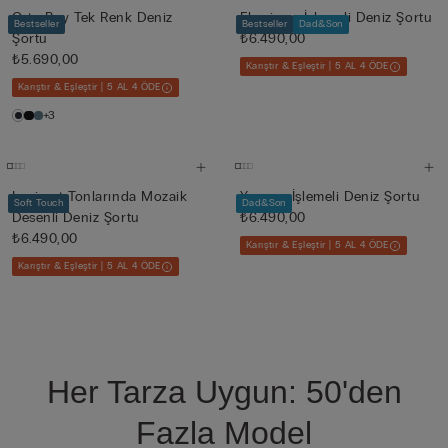
Orta Boy Tek Renk Deniz
Flamingo İşlemeli Deniz Şortu
Bestseller
Bestseller
Dad&Son
Şortu
₺6.490,00
₺5.690,00
Karıştır & Eşleştir | 5 AL 4 ÖDE
Karıştır & Eşleştir | 5 AL 4 ÖDE
+3
Lacivert Tonlarında Mozaik
Yengeç İşlemeli Deniz Şortu
Soft Touch
Dad&Son
Desenli Deniz Şortu
₺6.490,00
₺6.490,00
Karıştır & Eşleştir | 5 AL 4 ÖDE
Karıştır & Eşleştir | 5 AL 4 ÖDE
Her Tarza Uygun: 50'den
Fazla Model