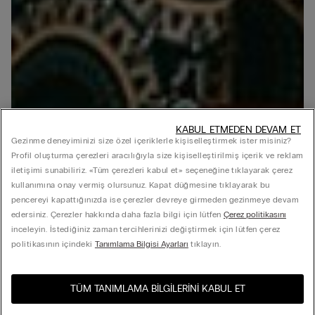
KABUL ETMEDEN DEVAM ET
Gezinme deneyiminizi size özel içeriklerle kişiselleştirmek ister misiniz?
Profil oluşturma çerezleri aracılığıyla size kişiselleştirilmiş içerik ve reklam
iletişimi sunabiliriz. «Tüm çerezleri kabul et» seçeneğine tıklayarak çerez
kullanımına onay vermiş olursunuz. Kapat düğmesine tıklayarak bu
pencereyi kapattığınızda ise çerezler devreye girmeden gezinmeye devam
edersiniz. Çerezler hakkında daha fazla bilgi için lütfen
Çerez politikasını
inceleyin. İstediğiniz zaman tercihlerinizi değiştirmek için lütfen çerez
politikasının içindeki
Tanımlama Bilgisi Ayarları
tıklayın.
TÜM TANIMLAMA BILGILERINI KABUL ET
Ülkenizdeki e-mağazayı
United States
ziyaret edin