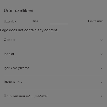
katlanabilme özelliğiyle ufalarak kolayca taşınabilir. Mayo
• Arka tarafta kuşgözü detayı
olmasının yanı sıra boş zamanlarda şort olarak giymek için de
• Arkası logoludur
Ürün özellikleri
mükemmeldir.
• Daha fazla hareket özgürlüğü sağlayan yan yırtmaç
• Orta boy
Kısa
Ekstra uzun
Uzunluk
• Standart kalıp
Page does not contain any content.
• Modelin boyu 185 cm, giydiği beden L
Gönderi
İadeler
İçerik ve yıkama
İzlenebilirlik
Ürün bulunurluğu (mağaza)