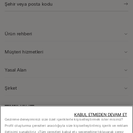
Ürün rehberi̇
Müşteri̇ hi̇zmetleri̇
Yasal Alan
Şi̇rket
KABUL ETMEDEN DEVAM ET
Gezinme deneyiminizi size özel içeriklerle kişiselleştirmek ister misiniz?
Profil oluşturma çerezleri aracılığıyla size kişiselleştirilmiş içerik ve reklam
iletişimi sunabiliriz. «Tüm çerezleri kabul et» seçeneğine tıklayarak çerez