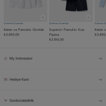
Summer Essential
Summer Essential
Summer Es
Keten ve Pamuklu Gömlek
Superior Pamuklu Kısa
Keten 
₺3.490,00
Pijama
₺3.490
₺3.190,00
My Intimissimi
Hediye Kartı
Sürdürülebilirlik