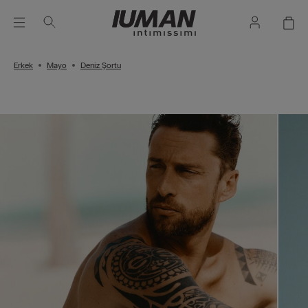
Erkek
Mayo
Deniz Şortu