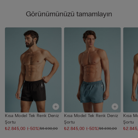
Görünümünüzü tamamlayın
Kısa Model Tek Renk Deniz
Kısa Model Tek Renk Deniz
Kısa M
Şortu
Şortu
Şortu
₺2.845,00
(-50%)
₺2.845,00
(-50%)
₺2.845
₺5.690,00
₺5.690,00