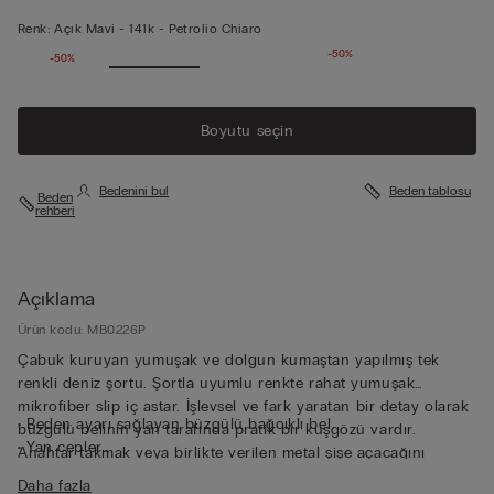
Renk:
Açık Mavi -
141k - Petrolio Chiaro
-50%
-50%
Boyutu seçin
Bedenini bul
Beden tablosu
Beden
rehberi
Açıklama
Ürün kodu: MB0226P
Çabuk kuruyan yumuşak ve dolgun kumaştan yapılmış tek
renkli deniz şortu. Şortla uyumlu renkte rahat yumuşak
mikrofiber slip iç astar. İşlevsel ve fark yaratan bir detay olarak
• Beden ayarı sağlayan büzgülü bağcıklı bel
büzgülü belinin yan tarafında pratik bir kuşgözü vardır.
• Yan cepler
Anahtar takmak veya birlikte verilen metal şişe açacağını
• Mıknatıslı arka cep
yanınızda taşımak için mükemmeldir. Arka cebinin içine
Daha fazla
• Metal şişe açacağı