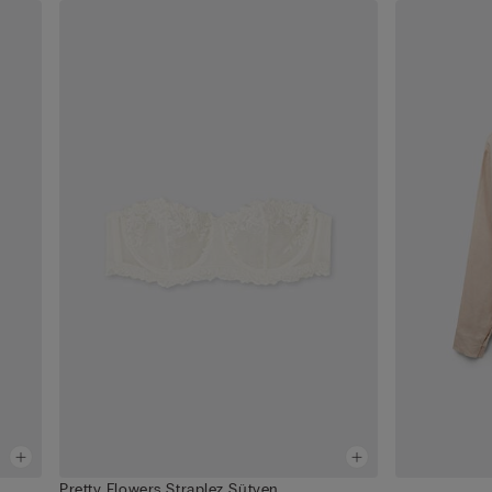
Pretty Flowers Straplez Sütyen