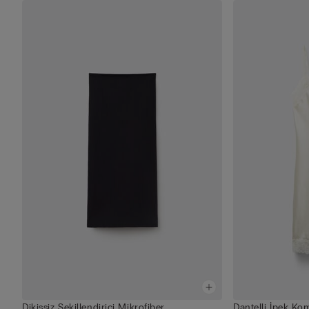
Dikişsiz Şekillendirici Mikrofiber
Dantelli İpek K