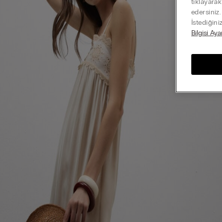
tıklayara
edersiniz
İstediğini
Bilgisi Aya