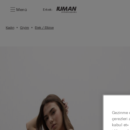
Menü
Erkek:
Kadın
Giyim
Etek / Elbise
Gezinme de
çerezleri 
kabul et»