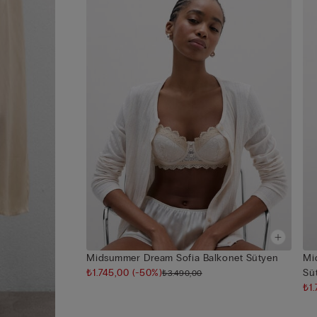
Midsummer Dream Sofia Balkonet Sütyen
Mi
₺1.745,00
(-50%)
Sü
₺3.490,00
₺1