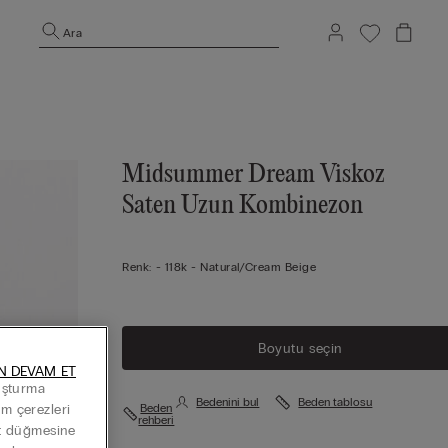
Ara
Midsummer Dream Viskoz
Saten Uzun Kombinezon
Renk:
-
118k - Natural/cream Beige
Boyutu seçin
N DEVAM ET
luşturma
Bedenini bul
Beden tablosu
Beden
Tüm çerezleri
rehberi
at düğmesine