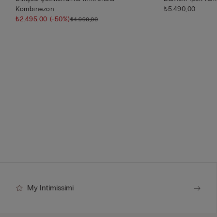
Kombinezon
₺5.490,00
₺2.495,00
(-50%)
₺4.990,00
My Intimissimi