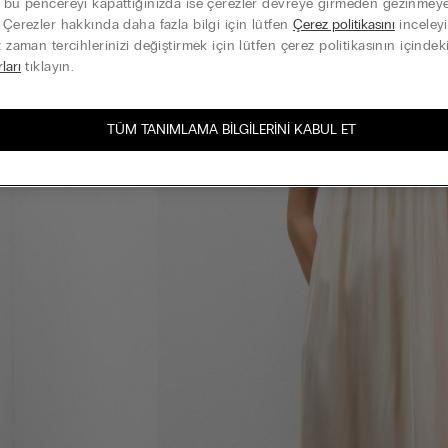
k bu pencereyi kapattığınızda ise çerezler devreye girmeden gezinme
. Çerezler hakkında daha fazla bilgi için lütfen
Çerez politikasını
inceleyi
z zaman tercihlerinizi değiştirmek için lütfen çerez politikasının içindek
rları
tıklayın.
TÜM TANIMLAMA BILGILERINI KABUL ET