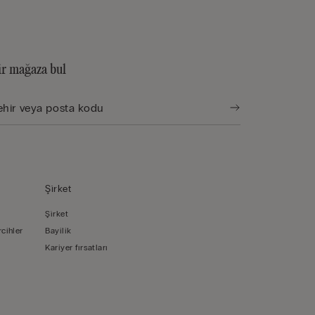
ir mağaza bul
Şi̇rket
Şi̇rket
rcihler
Bayilik
Kariyer fırsatları