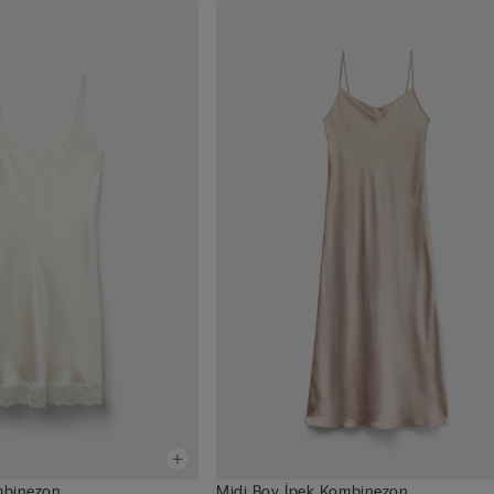
ombinezon
Midi Boy İpek Kombinezon