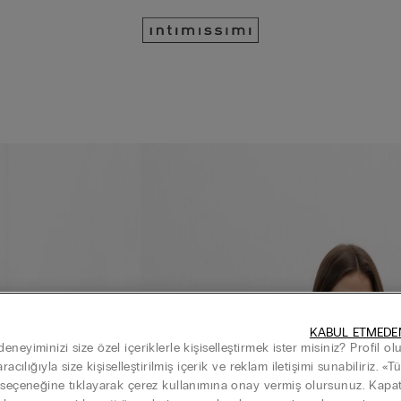
KABUL ETMEDE
neyiminizi size özel içeriklerle kişiselleştirmek ister misiniz? Profil o
aracılığıyla size kişiselleştirilmiş içerik ve reklam iletişimi sunabiliriz. «
 seçeneğine tıklayarak çerez kullanımına onay vermiş olursunuz. Kap