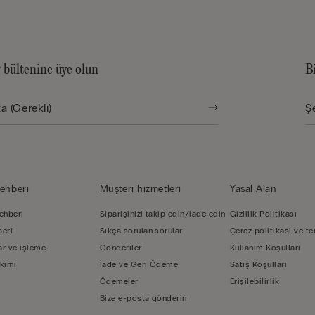
 bültenine üye olun
B
ehberi̇
Müşteri̇ hi̇zmetleri̇
Yasal Alan
ehberi
Siparişinizi takip edin/iade edin
Gizlilik Politikası
beri
Sıkça sorulan sorular
Çerez politikasi ve te
r ve işleme
Gönderiler
Kullanım Koşulları
kımı
İade ve Geri Ödeme
Satış Koşulları
Ödemeler
Erişilebilirlik
Bize e-posta gönderin