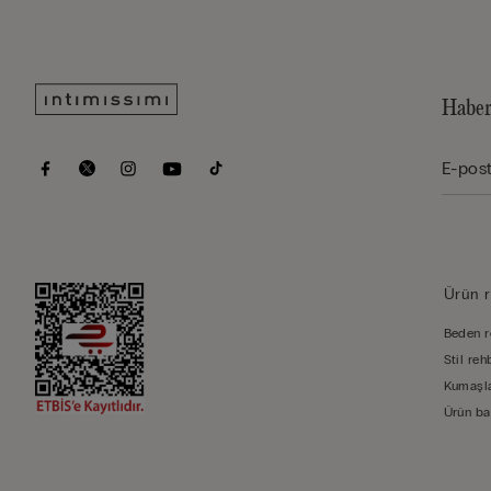
Haber
Ürün r
Beden r
Stil reh
Kumaşla
Ürün ba