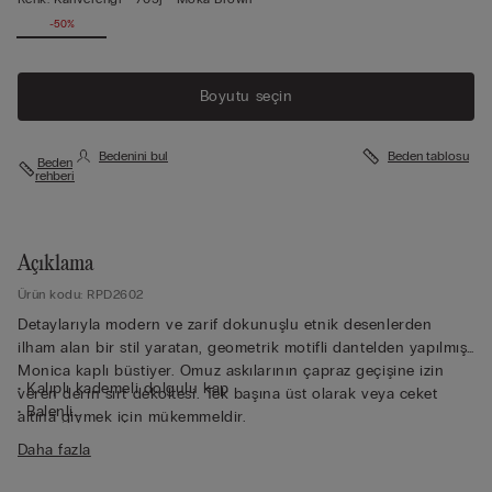
-50%
Boyutu seçin
Bedenini bul
Beden tablosu
Beden
rehberi
Açıklama
Ürün kodu: RPD2602
Detaylarıyla modern ve zarif dokunuşlu etnik desenlerden
ilham alan bir stil yaratan, geometrik motifli dantelden yapılmış
Monica kaplı büstiyer. Omuz askılarının çapraz geçişine izin
• Kalıplı kademeli dolgulu kap
veren derin sırt dekoltesi. Tek başına üst olarak veya ceket
• Balenli
altına giymek için mükemmeldir.
• Yan balen
Daha fazla
• Tamamı tül astarlı göğüs bandı
• Arkadan ayarlanabilen lastikli omuz askıları