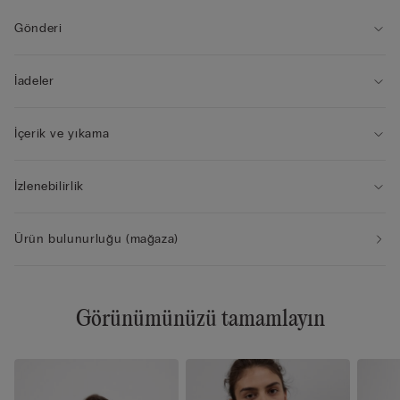
• Bir beden büyük gösteren hacimli görünüm
• Modelin boyu 175 cm, giydiği beden 2B / 75B / 34B / 85B /
Gönderi
42B
İadeler
İçerik ve yıkama
İzlenebilirlik
Ürün bulunurluğu (mağaza)
Görünümünüzü tamamlayın