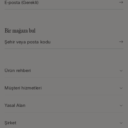
Bir mağaza bul
Ürün rehberi̇
Müşteri̇ hi̇zmetleri̇
Yasal Alan
Şi̇rket