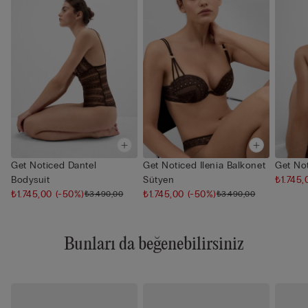
Get Noticed Dantel
Get Noticed Ilenia Balkonet
Get No
Bodysuit
Sütyen
₺1.745
₺1.745,00
(-50%)
₺1.745,00
(-50%)
₺3.490,00
₺3.490,00
Bunları da beğenebilirsiniz