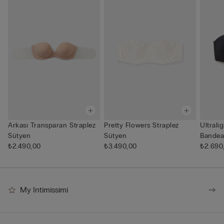
Arkası Transparan Straplez
Pretty Flowers Straplez
Ultrali
Sütyen
Sütyen
Bandea
₺2.490,00
₺3.490,00
₺2.690
My Intimissimi