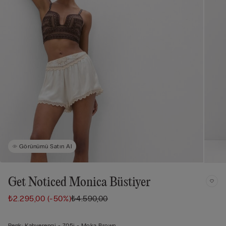
Görünümü Satın Al
Get Noticed Monica Büstiyer
₺2.295,00
(-50%)
₺4.590,00
Renk:
Kahverengi -
705j - Moka Brown