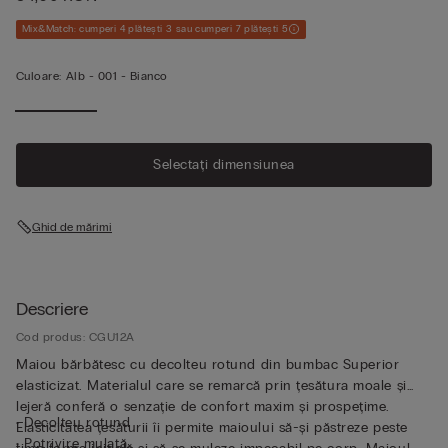
Mix&Match: cumperi 4 plătești 3 sau cumperi 7 plătești 5
Culoare:
Alb -
001 - Bianco
Selectați dimensiunea
Ghid de mărimi
Descriere
Cod produs: CGU12A
Maiou bărbătesc cu decolteu rotund din bumbac Superior
elasticizat. Materialul care se remarcă prin țesătura moale și
lejeră conferă o senzație de confort maxim și prospețime.
• Decolteu rotund
Elasticitatea țesăturii îi permite maioului să-și păstreze peste
• Potrivire mulată