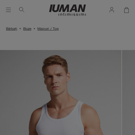
Bărbați
Bluze
Maiouri / Top