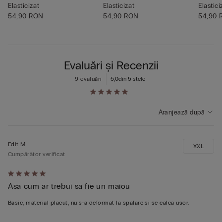
Elasticizat
Elasticizat
Elastici
54,90 RON
54,90 RON
54,90
Evaluări și Recenzii
9 evaluări
5,0
din 5 stele
Aranjează după
Edit M
XXL
Cumpărător verificat
Evaluat
Asa cum ar trebui sa fie un maiou
5
din
Basic, material placut, nu s-a deformat la spalare si se calca usor.
5