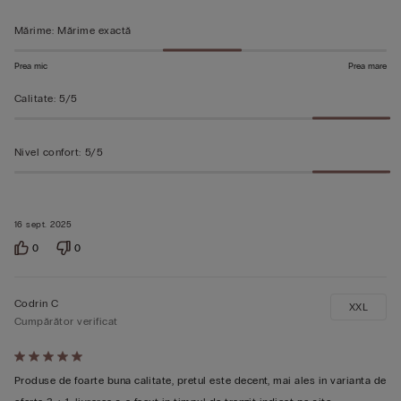
5
Mărime
:
Mărime exactă
Prea mic
Prea mare
Calitate
:
5/5
Nivel confort
:
5/5
16 sept. 2025
0
0
Codrin C
XXL
Cumpărător verificat
Evaluat
5
Produse de foarte buna calitate, pretul este decent, mai ales in varianta de