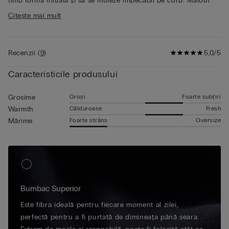
timp forma inițială și să se muleze impecabil pe corp. Maioul
• Modelul are 185 cm înălțime și poartă mărimea L
bărbătesc fără mâneci din bumbac este ideal ca articol de
Citește mai mult
lenjerie intimă și ca articol de purtat la exterior, fiind perfect
pentru orice anotimp, lăsând într-un mod extraordinar pielea
să respire.
Recenzii
(
9
)
5,0/5
Caracteristicile produsului
Groși
Foarte subțiri
Grosime
Călduroase
Fresh
Warmth
Foarte strâns
Oversize
Mărime
Bumbac Superior
Este fibra ideală pentru fiecare moment al zilei,
perfectă pentru a fi purtată de dimineața până seara.