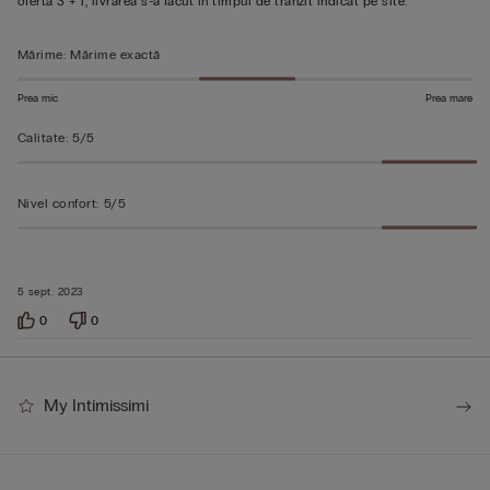
din
oferta 3 + 1, livrarea s-a facut in timpul de tranzit indicat pe site.
5
Mărime
:
Mărime exactă
Prea mic
Prea mare
Calitate
:
5/5
Nivel confort
:
5/5
5 sept. 2023
0
0
My Intimissimi