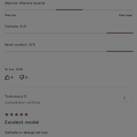
Mărime
:
Mărime exactă
Prea mic
Prea mare
Calitate
:
5/5
Nivel confort
:
5/5
18 mar. 2026
0
0
Todorescu D
L
Cumpărător verificat
Evaluat
Excelent model
5
din
Calitate si design de top