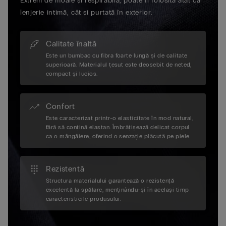
Extrem de moale și respirabilă, poate fi folosită atât ca
lenjerie intimă, cât și purtată în exterior.
Calitate înaltă
Este un bumbac cu fibra foarte lungă și de calitate
superioară. Materialul țesut este deosebit de neted,
compact și lucios.
Confort
Este caracterizat printr-o elasticitate în mod natural,
fără să conțină elastan. Îmbrățișează delicat corpul
ca o mângâiere, oferind o senzație plăcută pe piele.
Rezistentă
Structura materialului garantează o rezistență
excelentă la spălare, menținându-și în același timp
caracteristicile produsului.