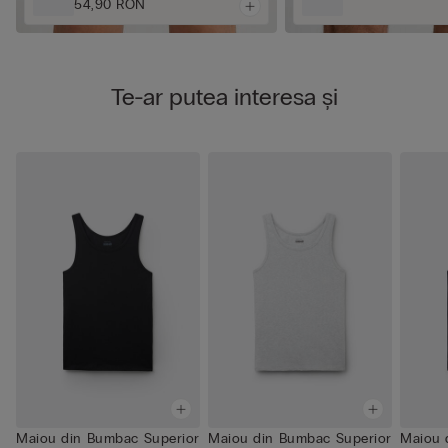
54,90 RON
Te-ar putea interesa și
Maiou din Bumbac Superior
Maiou din Bumbac Superior
Maiou 