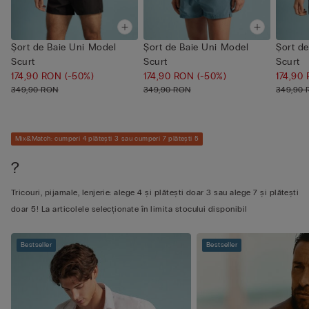
Șort de Baie Uni Model
Șort de Baie Uni Model
Șort d
Scurt
Scurt
Scurt
174,90 RON
(-50%)
174,90 RON
(-50%)
174,90
349,90 RON
349,90 RON
349,90
Mix&Match: cumperi 4 plătești 3 sau cumperi 7 plătești 5
?
Tricouri, pijamale, lenjerie: alege 4 și plătești doar 3 sau alege 7 și plătești
doar 5! La articolele selecționate în limita stocului disponibil
Bestseller
Bestseller