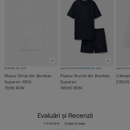
Esențial de vară
Personalizat
Esențial de vară
Persona
Maiou Striat din Bumbac
Pijama Scurtă din Bumbac
Cămașă
Superior 100%
Superior
239,90
79,90 RON
169,90 RON
Evaluări și Recenzii
1 evaluare
5,0
din 5 stele