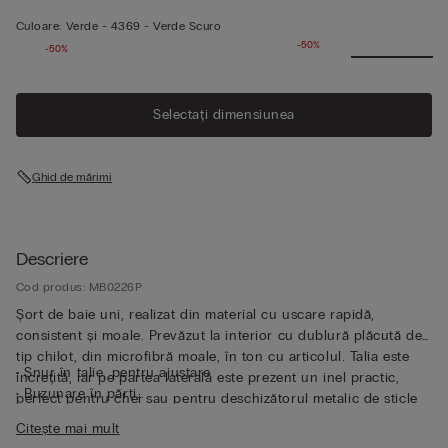
Culoare:
Verde -
4369 - Verde Scuro
-50%
-50%
Selectați dimensiunea
Ghid de mărimi
Descriere
Cod produs: MB0226P
Șort de baie uni, realizat din material cu uscare rapidă,
consistent și moale. Prevăzut la interior cu dublură plăcută de
tip chilot, din microfibră moale, în ton cu articolul. Talia este
• Șnur în talie, pentru ajustare
încrețită, iar pe partea laterală este prezent un inel practic,
• Buzunare în părți
perfect pentru chei sau pentru deschizătorul metalic de sticle
• Buzunar la spate cu închidere tip magnet
inclus, un detaliu funcțional și distinctiv. Șortul se poate
Citește mai mult
• Deschizător metalic pentru sticle
împacheta în buzunarul propriu de la spate, putând astfel să fie