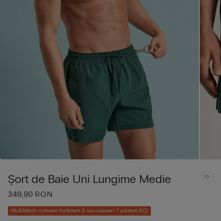
Șort de Baie Uni Lungime Medie
349,90 RON
Mix&Match: cumperi 4 plătești 3 sau cumperi 7 plătești 5