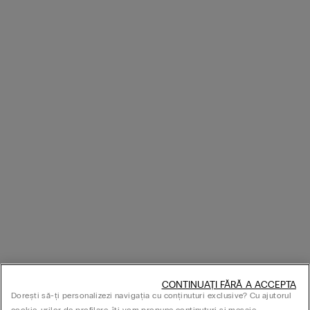
CONTINUAȚI FĂRĂ A ACCEPTA
Dorești să-ți personalizezi navigația cu conținuturi exclusive? Cu ajutorul