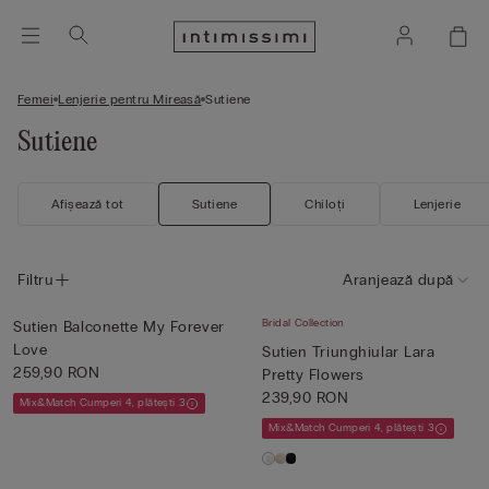
Femei
Lenjerie pentru Mireasă
Sutiene
Sutiene
Afișează tot
Sutiene
Chiloți
Lenjerie
Filtru
Aranjează după
Bridal Collection
Sutien Balconette My Forever
Love
Sutien Triunghiular Lara
259,90 RON
Pretty Flowers
239,90 RON
Mix&Match Cumperi 4, plătești 3
Mix&Match Cumperi 4, plătești 3