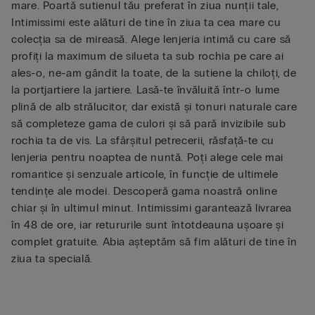
mare. Poartă sutienul tău preferat în ziua nunții tale,
Intimissimi este alături de tine în ziua ta cea mare cu
colecția sa de mireasă. Alege lenjeria intimă cu care să
profiți la maximum de silueta ta sub rochia pe care ai
ales-o, ne-am gândit la toate, de la sutiene la chiloți, de
la portjartiere la jartiere. Lasă-te învăluită într-o lume
plină de alb strălucitor, dar există și tonuri naturale care
să completeze gama de culori și să pară invizibile sub
rochia ta de vis. La sfârșitul petrecerii, răsfață-te cu
lenjeria pentru noaptea de nuntă. Poți alege cele mai
romantice și senzuale articole, în funcție de ultimele
tendințe ale modei. Descoperă gama noastră online
chiar și în ultimul minut. Intimissimi garantează livrarea
în 48 de ore, iar retururile sunt întotdeauna ușoare și
complet gratuite. Abia așteptăm să fim alături de tine în
ziua ta specială.