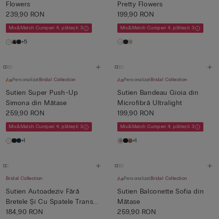
Flowers
Pretty Flowers
239,90 RON
199,90 RON
Mix&Match Cumperi 4, plătești 3
Mix&Match Cumperi 4, plătești 3
+5
Personalizat
Bridal Collection
Personalizat
Bridal Collection
Sutien Super Push-Up
Sutien Bandeau Gioia din
Simona din Mătase
Microfibră Ultralight
259,90 RON
199,90 RON
Mix&Match Cumperi 4, plătești 3
Mix&Match Cumperi 4, plătești 3
+1
+1
Bridal Collection
Personalizat
Bridal Collection
Sutien Autoadeziv Fără
Sutien Balconette Sofia din
Bretele Și Cu Spatele Trans...
Mătase
184,90 RON
259,90 RON