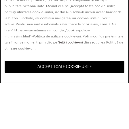
cookie-urilor de profilare, îți vom propune conținuturi și mesaje
publicitare personalizate. Făcând clic pe „Acceptă toate cookie-urile”,
permiți utilizarea cookie-urilor, iar dacă în schimb închizi acest banner de
la butonul închide, vei continua navigarea, iar cookie-urile nu vor fi
active. Pentru mai multe informații referitoare la cookie-uri, consultă a
href=" https://www.intimissimi .com/ro/cookie-policy-
intimissimi.html">Politica de utilizare cookie-uri. Poți modifica preferințele
tale în orice moment, prin clic pe
Setări cookie-uri
din secțiunea Politică de
utilizare cookie-uri.
ACCEPT TOATE COOKIE-URILE
Vizitează magazinul online
United States
pentru țara ta:
Aranjează după
Cele mai vândute
Preț (mare-mic)
My Intimissimi
Preț (mic-mare)
Cele mai noi