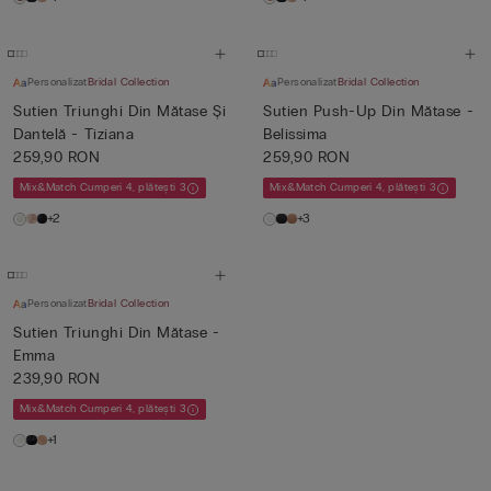
Personalizat
Bridal Collection
Personalizat
Bridal Collection
Sutien Triunghi Din Mătase Și
Sutien Push-Up Din Mătase -
Dantelă - Tiziana
Belissima
259,90 RON
259,90 RON
Mix&Match Cumperi 4, plătești 3
Mix&Match Cumperi 4, plătești 3
+2
+3
Personalizat
Bridal Collection
Sutien Triunghi Din Mătase -
Emma
239,90 RON
Mix&Match Cumperi 4, plătești 3
+1