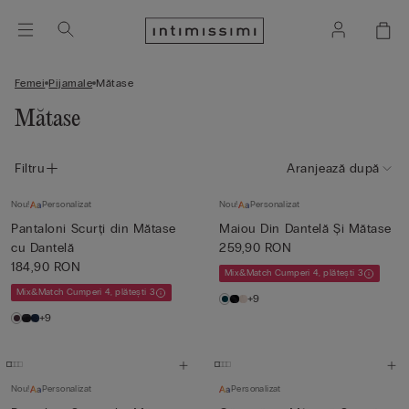
Femei
Pijamale
Mătase
Mătase
Filtru
Aranjează după
Nou!
Personalizat
Nou!
Personalizat
Pantaloni Scurți din Mătase
Maiou Din Dantelă Și Mătase
cu Dantelă
259,90 RON
184,90 RON
Mix&Match Cumperi 4, plătești 3
Mix&Match Cumperi 4, plătești 3
+9
+9
Nou!
Personalizat
Personalizat