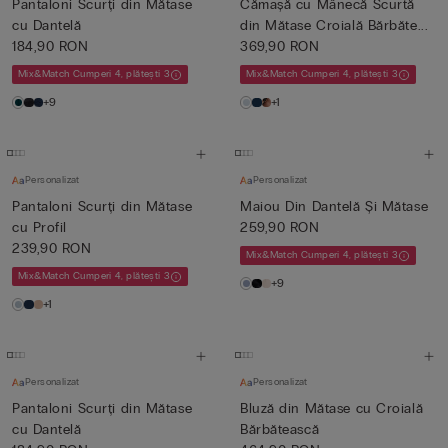
Pantaloni Scurți din Mătase
Cămașă cu Mânecă Scurtă
cu Dantelă
din Mătase Croială Bărbăte...
184,90 RON
369,90 RON
Mix&Match Cumperi 4, plătești 3
Mix&Match Cumperi 4, plătești 3
+9
+1
Personalizat
Personalizat
Pantaloni Scurți din Mătase
Maiou Din Dantelă Și Mătase
cu Profil
259,90 RON
239,90 RON
Mix&Match Cumperi 4, plătești 3
Mix&Match Cumperi 4, plătești 3
+9
+1
Personalizat
Personalizat
Pantaloni Scurți din Mătase
Bluză din Mătase cu Croială
cu Dantelă
Bărbătească