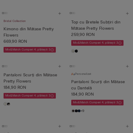
Bridal Collection
Top cu Bretele Subțiri din
Mătase Pretty Flowers
Kimono din Mătase Pretty
259,90 RON
Flowers
669,90 RON
Mix&Match Cumperi 4, plătești 3
Mix&Match Cumperi 4, plătești 3
Personalizat
Pantaloni Scurți din Mătase
Pretty Flowers
Pantaloni Scurți din Mătase
184,90 RON
cu Dantelă
184,90 RON
Mix&Match Cumperi 4, plătești 3
Mix&Match Cumperi 4, plătești 3
+9