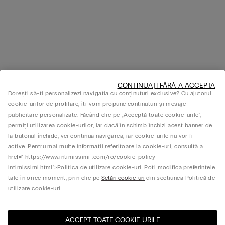
CONTINUAȚI FĂRĂ A ACCEPTA
Dorești să-ți personalizezi navigația cu conținuturi exclusive? Cu ajutorul
cookie-urilor de profilare, îți vom propune conținuturi și mesaje
publicitare personalizate. Făcând clic pe „Acceptă toate cookie-urile”,
permiți utilizarea cookie-urilor, iar dacă în schimb închizi acest banner de
la butonul închide, vei continua navigarea, iar cookie-urile nu vor fi
active. Pentru mai multe informații referitoare la cookie-uri, consultă a
href=" https://www.intimissimi .com/ro/cookie-policy-
intimissimi.html">Politica de utilizare cookie-uri. Poți modifica preferințele
tale în orice moment, prin clic pe
Setări cookie-uri
din secțiunea Politică de
utilizare cookie-uri.
ACCEPT TOATE COOKIE-URILE