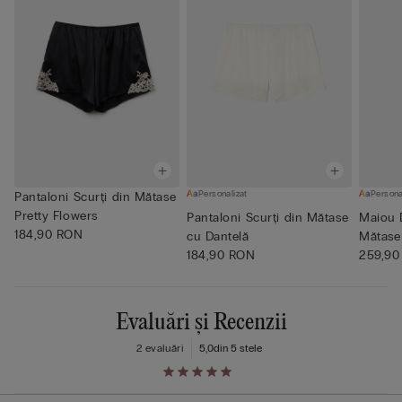
Personalizat
Persona
Pantaloni Scurți din Mătase
Pretty Flowers
Pantaloni Scurți din Mătase
Maiou 
184,90 RON
cu Dantelă
Mătase
184,90 RON
259,90
Evaluări și Recenzii
2 evaluări
5,0
din 5 stele