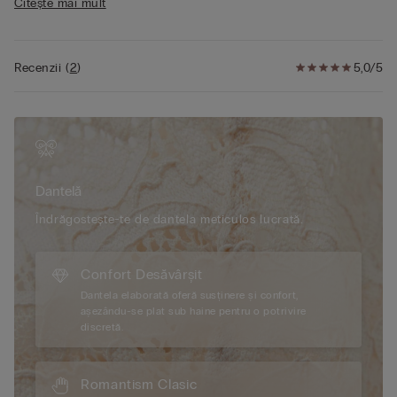
Citește mai mult
Bluesign.
Recenzii
(
2
)
5,0/5
Dantelă
Îndrăgostește-te de dantela meticulos lucrată.
Confort Desăvârșit
Dantela elaborată oferă susținere și confort,
așezându-se plat sub haine pentru o potrivire
discretă.
Romantism Clasic