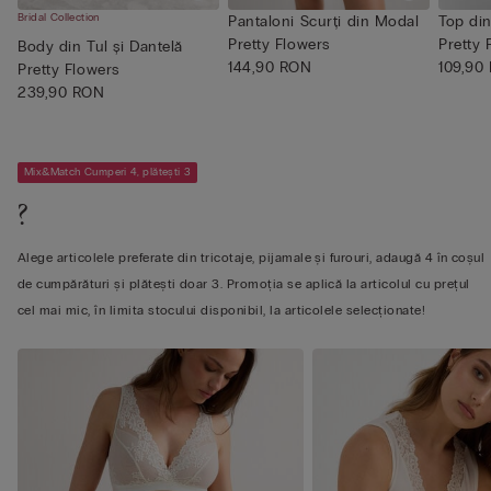
Bridal Collection
Pantaloni Scurți din Modal
Top din
Pretty Flowers
Pretty 
Body din Tul și Dantelă
144,90 RON
109,90
Pretty Flowers
239,90 RON
Mix&Match Cumperi 4, plătești 3
?
Alege articolele preferate din tricotaje, pijamale și furouri, adaugă 4 în coșul
de cumpărături și plătești doar 3. Promoția se aplică la articolul cu prețul
cel mai mic, în limita stocului disponibil, la articolele selecționate!