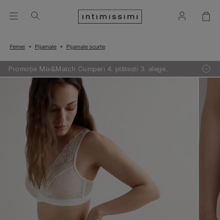
Femei
Pijamale
Pijamale scurte
Promoție Mix&Match Cumperi 4, plătești 3: alege
articolele preferate din tricotaje, pijamale și furouri,
adaugă 4 în coșul de cumpărături și plătești doar 3.