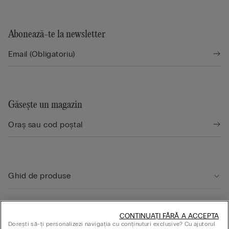
Abonează-te la newsletter
Găsește un magazin
Ghid de produse
Serviciul clienți
CONTINUAȚI FĂRĂ A ACCEPTA
Dorești să-ți personalizezi navigația cu conținuturi exclusive? Cu ajutorul