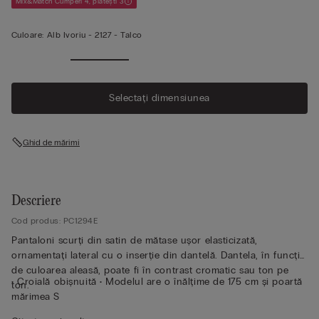
Mix&Match Cumperi 4, plătești 3
Culoare:
Alb Ivoriu -
2127 - Talco
Selectați dimensiunea
Ghid de mărimi
Descriere
Cod produs: PC1294E
Pantaloni scurți din satin de mătase ușor elasticizată,
ornamentați lateral cu o inserție din dantelă. Dantela, în funcție
de culoarea aleasă, poate fi în contrast cromatic sau ton pe
• Croială obișnuită • Modelul are o înălțime de 175 cm și poartă
ton.
mărimea S
Sustenabilitate
Mătasea acestui articol este certificată