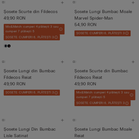
Șosete Scurte din Fildecos
Șosete Lungi Bumbac Moale
49,90 RON
Marvel Spider-Man
54,90 RON
Mix&Match: cumperi 4 plătești 3 sau
cumperi 7 plătești 5
ȘOSETE: CUMPERI 6, PLĂTEȘTI 3
ȘOSETE: CUMPERI 6, PLĂTEȘTI 3
Șosete Lungi din Bumbac
Șosete Scurte din Bumbac
Fildecos Reiat
Fildecos Reiat
49,90 RON
49,90 RON
ȘOSETE: CUMPERI 6, PLĂTEȘTI 3
Mix&Match: cumperi 4 plătești 3 sau
cumperi 7 plătești 5
ȘOSETE: CUMPERI 6, PLĂTEȘTI 3
Șosete Lungi Din Bumbac
Șosete Lungi Bumbac Moale
Lisle Satinat
Reiat