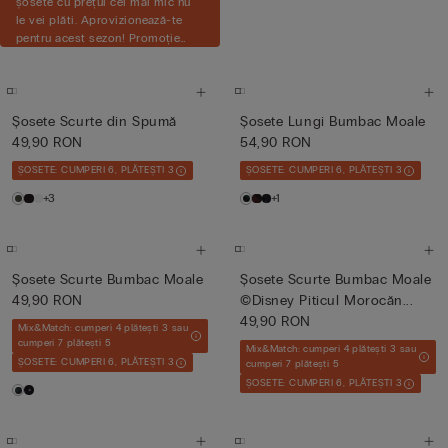
șosete cu prețul cel mai mic nu
le vei plăti. Aprovizionează-te
pentru acest sezon! Promoție
valabilă online și în magazine, la
articolele selectate, în limita
stocului disponibil.
Șosete Scurte din Spumă
Șosete Lungi Bumbac Moale
49,90 RON
54,90 RON
ȘOSETE: CUMPERI 6, PLĂTEȘTI 3
ȘOSETE: CUMPERI 6, PLĂTEȘTI 3
+3
+1
Șosete Scurte Bumbac Moale
Șosete Scurte Bumbac Moale
49,90 RON
©Disney Piticul Morocăn...
49,90 RON
Mix&Match: cumperi 4 plătești 3 sau
cumperi 7 plătești 5
Mix&Match: cumperi 4 plătești 3 sau
ȘOSETE: CUMPERI 6, PLĂTEȘTI 3
cumperi 7 plătești 5
ȘOSETE: CUMPERI 6, PLĂTEȘTI 3