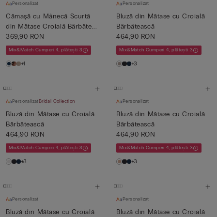
Personalizat
Personalizat
Cămașă cu Mânecă Scurtă
Bluză din Mătase cu Croială
din Mătase Croială Bărbăte...
Bărbătească
369,90 RON
464,90 RON
Mix&Match Cumperi 4, plătești 3
Mix&Match Cumperi 4, plătești 3
+1
+3
Personalizat
Bridal Collection
Personalizat
Bluză din Mătase cu Croială
Bluză din Mătase cu Croială
Bărbătească
Bărbătească
464,90 RON
464,90 RON
Mix&Match Cumperi 4, plătești 3
Mix&Match Cumperi 4, plătești 3
+3
+3
Personalizat
Personalizat
Bluză din Mătase cu Croială
Bluză din Mătase cu Croială