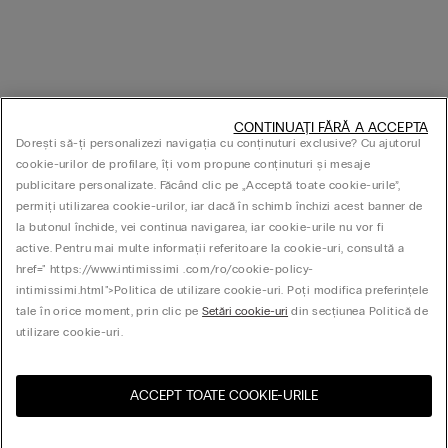
CONTINUAȚI FĂRĂ A ACCEPTA
Dorești să-ți personalizezi navigația cu conținuturi exclusive? Cu ajutorul
cookie-urilor de profilare, îți vom propune conținuturi și mesaje
publicitare personalizate. Făcând clic pe „Acceptă toate cookie-urile”,
permiți utilizarea cookie-urilor, iar dacă în schimb închizi acest banner de
la butonul închide, vei continua navigarea, iar cookie-urile nu vor fi
active. Pentru mai multe informații referitoare la cookie-uri, consultă a
href=" https://www.intimissimi .com/ro/cookie-policy-
intimissimi.html">Politica de utilizare cookie-uri. Poți modifica preferințele
tale în orice moment, prin clic pe
Setări cookie-uri
din secțiunea Politică de
utilizare cookie-uri.
ACCEPT TOATE COOKIE-URILE
Vizitează magazinul online
United States
pentru țara ta: