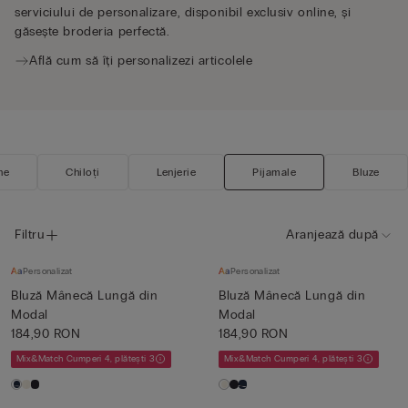
serviciului de personalizare, disponibil exclusiv online, și
găsește broderia perfectă.
Află cum să îți personalizezi articolele
ne
Chiloți
Lenjerie
Pijamale
Bluze
Filtru
Aranjează după
Personalizat
Personalizat
Bluză Mânecă Lungă din
Bluză Mânecă Lungă din
Modal
Modal
184,90 RON
184,90 RON
Mix&Match Cumperi 4, plătești 3
Mix&Match Cumperi 4, plătești 3