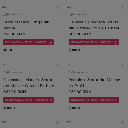
Personalizat
Personalizat
Bluză Mânecă Lungă din
Cămașă cu Mânecă Scurtă
Modal
din Mătase Croială Bărbăte...
184,90 RON
369,90 RON
Mix&Match Cumperi 4, plătești 3
Mix&Match Cumperi 4, plătești 3
+1
Personalizat
Personalizat
Cămașă cu Mânecă Scurtă
Pantaloni Scurți din Mătase
din Mătase Croială Bărbăte...
cu Profil
369,90 RON
239,90 RON
Mix&Match Cumperi 4, plătești 3
Mix&Match Cumperi 4, plătești 3
+1
+1