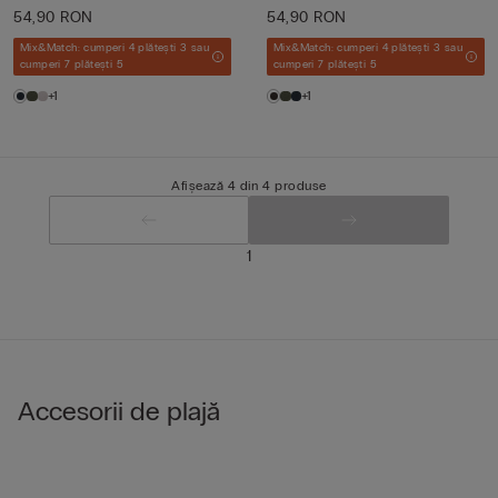
54,90 RON
54,90 RON
Mix&Match: cumperi 4 plătești 3 sau
Mix&Match: cumperi 4 plătești 3 sau
cumperi 7 plătești 5
cumperi 7 plătești 5
+1
+1
Afișează 4 din 4 produse
1
Accesorii de plajă