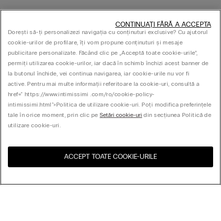
CONTINUAȚI FĂRĂ A ACCEPTA
Dorești să-ți personalizezi navigația cu conținuturi exclusive? Cu ajutorul
cookie-urilor de profilare, îți vom propune conținuturi și mesaje
publicitare personalizate. Făcând clic pe „Acceptă toate cookie-urile”,
permiți utilizarea cookie-urilor, iar dacă în schimb închizi acest banner de
la butonul închide, vei continua navigarea, iar cookie-urile nu vor fi
active. Pentru mai multe informații referitoare la cookie-uri, consultă a
href=" https://www.intimissimi .com/ro/cookie-policy-
intimissimi.html">Politica de utilizare cookie-uri. Poți modifica preferințele
tale în orice moment, prin clic pe
Setări cookie-uri
din secțiunea Politică de
utilizare cookie-uri.
ACCEPT TOATE COOKIE-URILE
Vizitează magazinul online
United States
pentru țara ta:
Aranjează după
Cele mai vândute