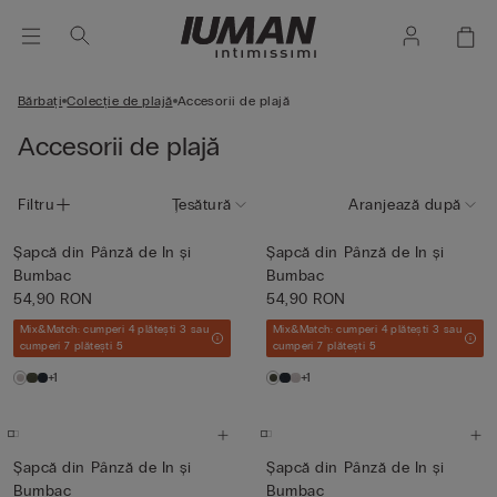
Bărbați
Colecție de plajă
Accesorii de plajă
Accesorii de plajă
Filtru
Țesătură
Aranjează după
Șapcă din Pânză de In și
Șapcă din Pânză de In și
Bumbac
Bumbac
54,90 RON
54,90 RON
Mix&Match: cumperi 4 plătești 3 sau
Mix&Match: cumperi 4 plătești 3 sau
cumperi 7 plătești 5
cumperi 7 plătești 5
+1
+1
Șapcă din Pânză de In și
Șapcă din Pânză de In și
Bumbac
Bumbac