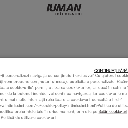
CONTINUAȚI FĂRĂ
Personalizat
ă-ți personalizezi navigația cu conținuturi exclusive? Cu ajutorul cooki
shmere
SLIM FIT
Thermal con Cashmere
SLIM FIT
ecă Lungă Din Modal Și Cașmir
Bluză Cu Mânecă Lungă Din Mod
, îți vom propune conținuturi și mesaje publicitare personalizate. Făcân
239,90 RON
oate cookie-urile”, permiți utilizarea cookie-urilor, iar dacă în schimb 
ner de la butonul închide, vei continua navigarea, iar cookie-urile nu 
 4 plătești 3 sau cumperi 7 plătești 5
Mix&Match: cumperi 4 plătești 3 sau cumperi 
ntru mai multe informații referitoare la cookie-uri, consultă a href="
+6
ww.intimissimi .com/ro/cookie-policy-intimissimi.html">Politica de utiliz
modifica preferințele tale în orice moment, prin clic pe
Setări cookie-uri
Politică de utilizare cookie-uri.
Personalizat
gi Din Micromodal
Thermal con Cashmere
SLIM FIT