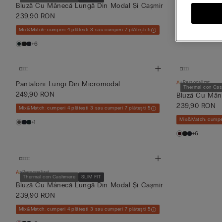
249,90 RON
Bluză Cu Mânecă Lungă Din Modal Și Cașmir
239,90 RON
Mix&Match: cumperi
Mix&Match: cumperi 4 plătești 3 sau cumperi 7 plătești 5
+1
+6
Personalizat
Pantaloni Lungi Din Micromodal
Thermal con Ca
249,90 RON
Bluză Cu Mân
239,90 RON
Mix&Match: cumperi 4 plătești 3 sau cumperi 7 plătești 5
Mix&Match: cumperi
+1
+6
Personalizat
Thermal con Cashmere
SLIM FIT
Bluză Cu Mânecă Lungă Din Modal Și Cașmir
239,90 RON
Mix&Match: cumperi 4 plătești 3 sau cumperi 7 plătești 5