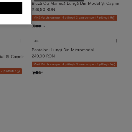
al Și Cașmir
Bluză Cu Mânecă Lungă Din Modal Și Cașmir
239,90 RON
7 plătești 5
Mix&Match: cumperi 4 plătești 3 sau cumperi 7 plătești 5
+6
Pantaloni Lungi Din Micromodal
249,90 RON
al Și Cașmir
Mix&Match: cumperi 4 plătești 3 sau cumperi 7 plătești 5
7 plătești 5
+1