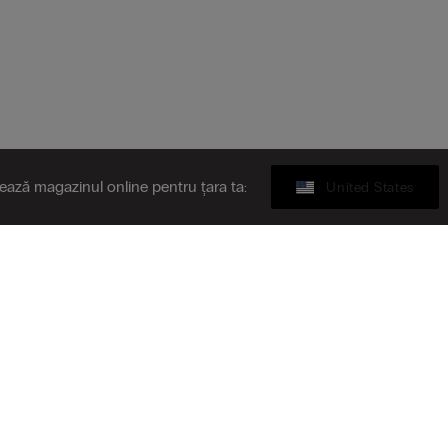
tează magazinul online pentru țara ta:
United States
Gift card