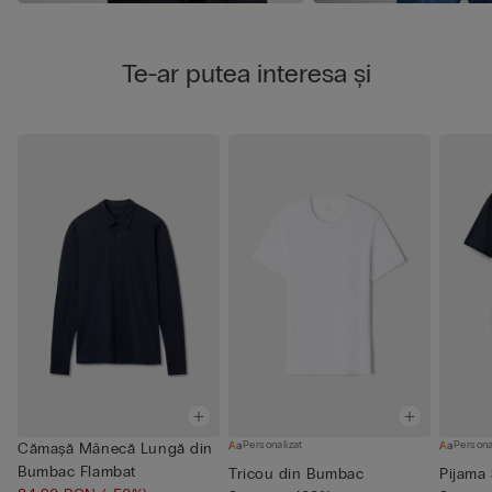
Te-ar putea interesa și
Personalizat
Persona
Cămașă Mânecă Lungă din
Bumbac Flambat
Tricou din Bumbac
Pijama