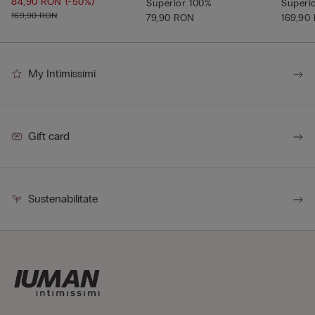
84,90 RON
(-50%)
Superior 100%
Superi
169,90 RON
79,90 RON
169,90
My Intimissimi
Gift card
Sustenabilitate