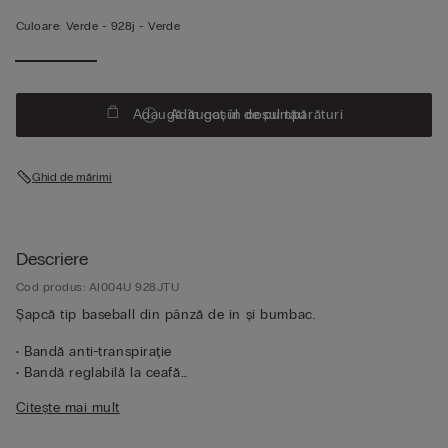
Culoare:
Verde -
928j - Verde
Adaugă în coșul de cumpărături
Adăugat în coșul tău
Ghid de mărimi
Descriere
Cod produs: AI004U 928JTU
Șapcă tip baseball din pânză de in și bumbac.
• Bandă anti-transpirație
• Bandă reglabilă la ceafă
• Mărime unică
Citește mai mult