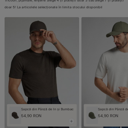
Tricouri, pijamale, lenjerie: alege 4 și plătești doar 3 sau alege 7 și plătești
doar 5! La articolele selecționate în limita stocului disponibil
Șapcă din Pânză de In și Bumbac
Șapcă din Pânză d
54,90 RON
54,90 RON