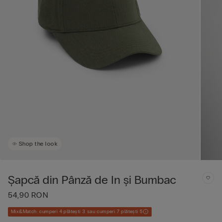
Shop the look
Șapcă din Pânză de In și Bumbac
54,90 RON
Mix&Match: cumperi 4 plătești 3 sau cumperi 7 plătești 5