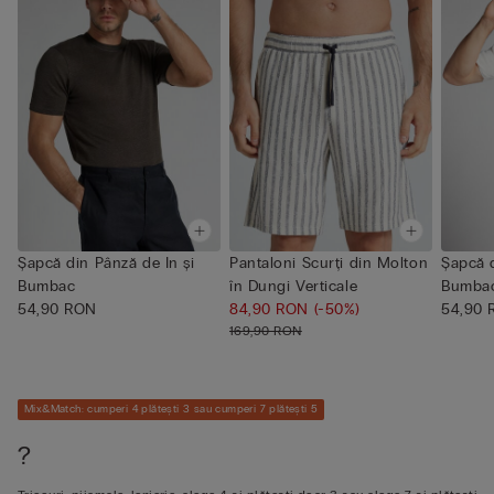
Șapcă din Pânză de In și
Pantaloni Scurți din Molton
Șapcă d
Bumbac
în Dungi Verticale
Bumba
54,90 RON
84,90 RON
(-50%)
54,90
169,90 RON
Mix&Match: cumperi 4 plătești 3 sau cumperi 7 plătești 5
?