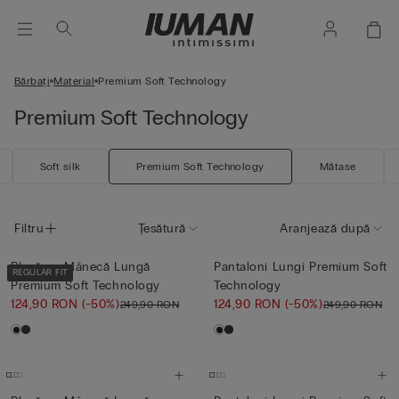
Bărbați
Material
Premium Soft Technology
Premium Soft Technology
Soft silk
Premium Soft Technology
Mătase
Filtru
Țesătură
Aranjează după
Bluză cu Mânecă Lungă
Pantaloni Lungi Premium Soft
REGULAR FIT
Premium Soft Technology
Technology
124,90 RON
(-50%)
124,90 RON
(-50%)
249,90 RON
249,90 RON