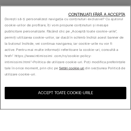
CONTINUAȚI FĂRĂ A ACCEPTA
Dorești să-ți personalizezi navigația cu conținuturi exclusive? Cu ajutorul
cookie-urilor de profilare, îți vom propune conținuturi și mesaje
publicitare personalizate. Făcând clic pe „Acceptă toate cookie-urile”,
permiți utilizarea cookie-urilor, iar dacă în schimb închizi acest banner de
la butonul închide, vei continua navigarea, iar cookie-urile nu vor fi
active. Pentru mai multe informații referitoare la cookie-uri, consultă a
href=" https://www.intimissimi .com/ro/cookie-policy-
intimissimi.html">Politica de utilizare cookie-uri. Poți modifica preferințele
tale în orice moment, prin clic pe
Setări cookie-uri
din secțiunea Politică de
utilizare cookie-uri.
ACCEPT TOATE COOKIE-URILE
Vizitează magazinul online
United States
pentru țara ta:
Aranjează după
Cele mai vândute