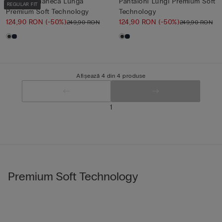
Bluză cu Mânecă Lungă
Pantaloni Lungi Premium Soft
REGULAR FIT
Premium Soft Technology
Technology
124,90 RON
(-50%)
124,90 RON
(-50%)
249,90 RON
249,90 RON
Afișează 4 din 4 produse
1
Premium Soft Technology