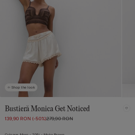
Shop the look
Bustieră Monica Get Noticed
139,90 RON
(-50%)
279,90 RON
Culoare:
Maro -
705j - Moka Brown