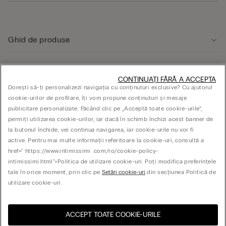
Ghid de produse
Serviciul clienți
CONTINUAȚI FĂRĂ A ACCEPTA
Dorești să-ți personalizezi navigația cu conținuturi exclusive? Cu ajutorul
cookie-urilor de profilare, îți vom propune conținuturi și mesaje
ASPECTE JURIDICE
publicitare personalizate. Făcând clic pe „Acceptă toate cookie-urile”,
permiți utilizarea cookie-urilor, iar dacă în schimb închizi acest banner de
la butonul închide, vei continua navigarea, iar cookie-urile nu vor fi
Companie
active. Pentru mai multe informații referitoare la cookie-uri, consultă a
href=" https://www.intimissimi .com/ro/cookie-policy-
intimissimi.html">Politica de utilizare cookie-uri. Poți modifica preferințele
tale în orice moment, prin clic pe
Setări cookie-uri
din secțiunea Politică de
© CALZEDONIA SpA, Via Monte Baldo, 20 - 37062 - Dossobuono di Villafranca (VR) -
utilizare cookie-uri.
ITALY - 02253210237, hello@intimissimi.com
ACCEPT TOATE COOKIE-URILE
Selectați dimensiunea
Vizitează magazinul online
United States