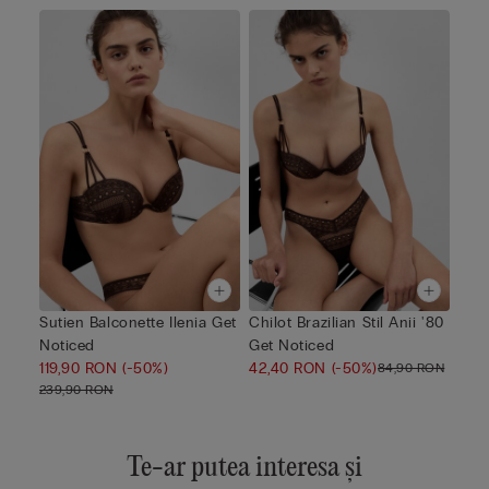
Sutien Balconette Ilenia Get
Chilot Brazilian Stil Anii '80
Noticed
Get Noticed
119,90 RON
(-50%)
42,40 RON
(-50%)
84,90 RON
239,90 RON
Te-ar putea interesa și