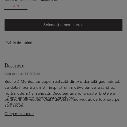
-50%
Selectați dimensiunea
Ghid de mărimi
Descriere
Cod produs: RPD2602
Bustieră Monica cu cupe, realizată dintr-o dantelă geometrică,
cu detalii pentru un stil inspirat din motive etnice, având o
notă modernă și rafinată. Decolteu adânc la spate, bretelele
• Cupe căptușite preformate graduate
putând fi petrecute. Ideală de purtat individual, ca top, sau pe
• Cu arcuri
sub sacou.
• Balene laterale
Citește mai mult
• Circuit dublat în întregime cu tul
• Bretele din elastic, reglabile la spate