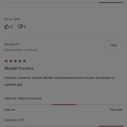
20 iul. 2026
0
0
Ancuta O
75B
Cumpărător verificat
Evaluat
Model frumos
5
din
Comod, material moale. Model recomandat pentru rochii sau bluze cu
5
spatele gol.
Mărime
:
Mărime exactă
Prea mic
Prea mare
Calitate
:
5/5