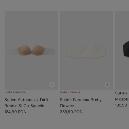
Bridal Collection
Bridal Collection
Sutien
Microfi
Sutien Autoadeziv Fără
Sutien Bandeau Pretty
199,90
Bretele Și Cu Spatele
Flowers
Trans...
184,90 RON
239,90 RON