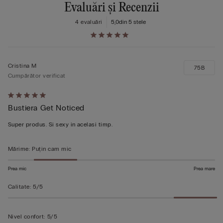
Evaluări și Recenzii
4 evaluări
5,0
din 5 stele
Cristina M
75B
Cumpărător verificat
Evaluat
Bustiera Get Noticed
5
din
Super produs. Si sexy in acelasi timp.
5
Mărime
:
Puțin cam mic
Prea mic
Prea mare
Calitate
:
5/5
Nivel confort
:
5/5