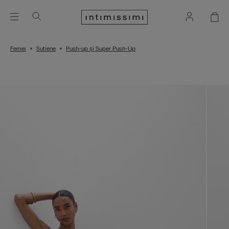
Femei
Sutiene
Push-up și Super Push-Up