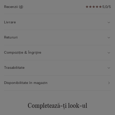
• Efect de volum, specific unei măsuri în plus
• Modelul are 175 cm înălțime și poartă mărimea 2B / 75B / 34B
Recenzii
(
4
)
5,0/5
/ 85B / 42B
Livrare
Retururi
Compoziție & Îngrijire
Trasabilitate
Disponibilitate în magazin
Completează-ți look-ul