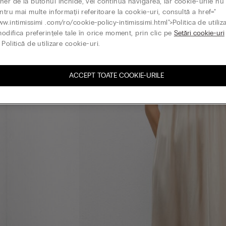
ner de la butonul închide, vei continua navigarea, iar cookie-urile nu 
ntru mai multe informații referitoare la cookie-uri, consultă a href="
ww.intimissimi .com/ro/cookie-policy-intimissimi.html">Politica de utiliz
modifica preferințele tale în orice moment, prin clic pe
Setări cookie-uri
Politică de utilizare cookie-uri.
ACCEPT TOATE COOKIE-URILE