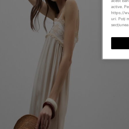
acest ban
active. Pe
https://w
uri. Poți 
secțiunea 