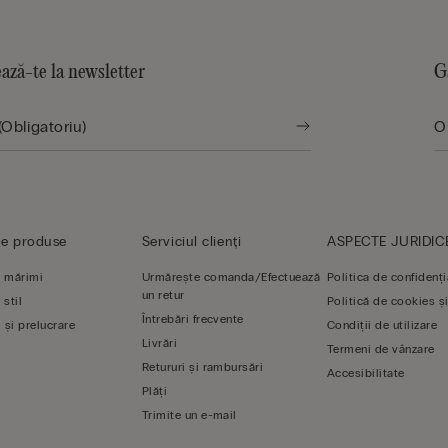
ază-te la newsletter
G
de produse
Serviciul clienți
ASPECTE JURIDIC
 mărimi
Urmărește comanda/Efectuează
Politica de confidenți
un retur
 stil
Politică de cookies și
Întrebări frecvente
 și prelucrare
Condiții de utilizare
Livrări
Termeni de vânzare
Retururi și rambursări
Accesibilitate
Plăți
Trimite un e-mail