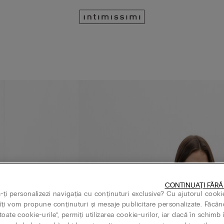
CONTINUAȚI FĂRĂ
ă-ți personalizezi navigația cu conținuturi exclusive? Cu ajutorul cooki
, îți vom propune conținuturi și mesaje publicitare personalizate. Făcân
oate cookie-urile”, permiți utilizarea cookie-urilor, iar dacă în schimb 