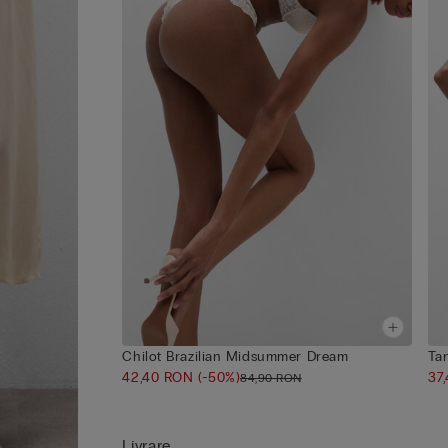
Chilot Brazilian Midsummer Dream
Ta
42,40 RON
(-50%)
37
84,90 RON
Livrare