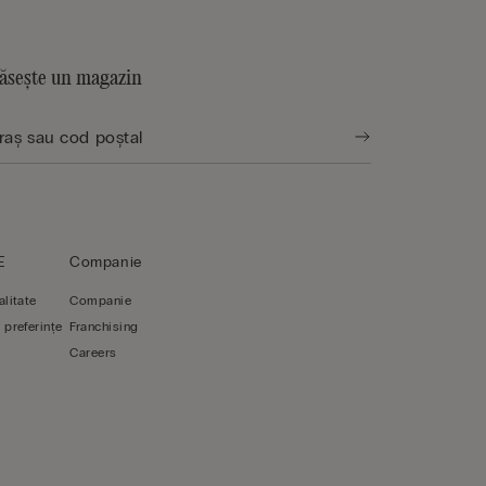
ăsește un magazin
E
Companie
alitate
Companie
 preferințe
Franchising
Careers