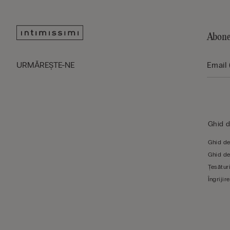
Abone
URMĂREŞTE-NE
Ghid 
Ghid de
Ghid de
Țesături
Îngrijire