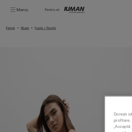
Meniu
Pentru el:
Femei
Bluze
Fuste / Rochii
Dorești s
profilare
„Acceptă t