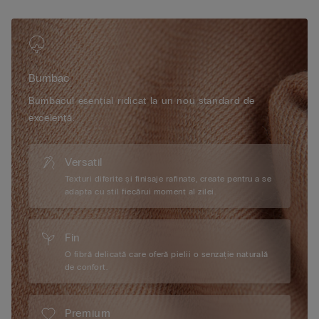
• Din bumbac 100%
• Modelul are 175 cm înălțime și poartă mărimea S
Bumbac
Bumbacul esențial ridicat la un nou standard de
excelență.
Versatil
Texturi diferite și finisaje rafinate, create pentru a se
adapta cu stil fiecărui moment al zilei.
Fin
O fibră delicată care oferă pielii o senzație naturală
de confort.
Premium