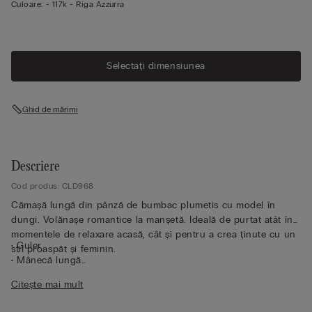
Culoare:
-
117k - Riga Azzurra
Selectați dimensiunea
Ghid de mărimi
Descriere
Cod produs: CLD968
Cămașă lungă din pânză de bumbac plumetis cu model în
dungi. Volănașe romantice la manșetă. Ideală de purtat atât în
momentele de relaxare acasă, cât și pentru a crea ținute cu un
• Guler
stil proaspăt și feminin.
• Mânecă lungă
• Închidere cu nasturi în partea centrală
Citește mai mult
• Manșete cu nasturi
• Potrivire lejeră