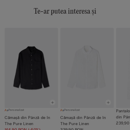
Te-ar putea interesa și
Personalizat
Personalizat
Pantal
din Pâ
Cămașă din Pânză de In
Cămașă din Pânză de In
L...
239,90
The Pure Linen
The Pure Linen
164,90 RON
(-50%)
329,90 RON