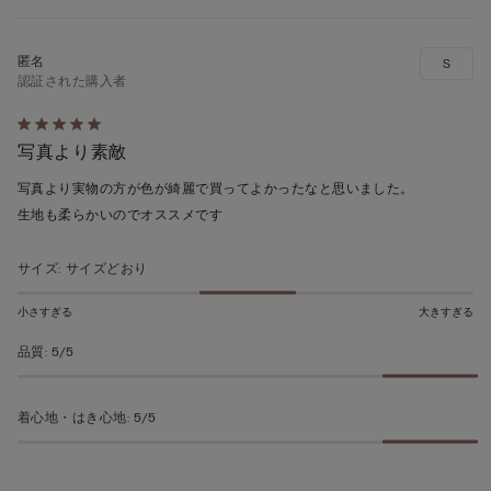
S
認証された購入者
5
写真より素敵
段
階
写真より実物の方が色が綺麗で買ってよかったなと思いました。
の
生地も柔らかいのでオススメです
う
ち
サイズ
:
サイズどおり
5
の
小さすぎる
大きすぎる
評
品質
:
5/5
価
着心地・はき心地
:
5/5