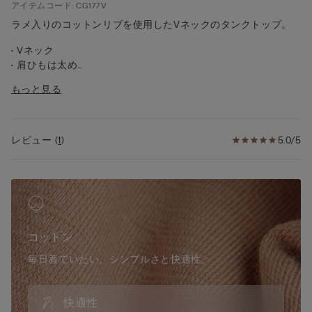
アイテムコード: CG177V
ラメ入りのコットンリブを使用したVネックのタンクトップ。
• Vネック
• 肩ひもは太め
• ぴったりとしたフィット感
もっと見る
• モデル身長175cm、Sサイズを着用
レビュー
(
1
)
5.0/5
コットン
毎日着ていたい、シンプルさと快適性。
快適性