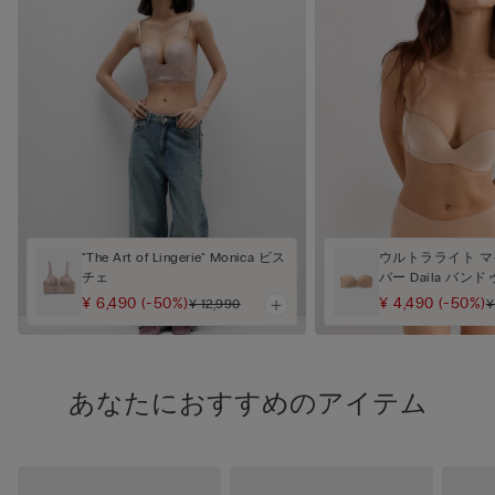
"The Art of Lingerie" Monica ビス
ウルトラライト 
チェ
バー Daila バン
¥ 6,490
(-50%)
¥ 4,490
(-50%)
¥ 12,990
¥
あなたにおすすめのアイテム