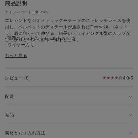
商品説明
アイテムコード: RID2569
エレガントなジオメトリックモチーフのストレッチレースを使
用し、ベルベットのディテールが施されたElenaバルコネットブ
ラ。肩に向かって伸びる、細長いトライアングル型のカップが
• 薄手のパッド入りモールドカップ
しっかりとバストをホールドします。
• ワイヤー入り
• サイドベルトはダブルのチュール素材
もっと見る
• ベルベット風伸縮素材のエレガントなストラップは全体の長さ
調節可能
• ナチュラルエフェクト
• 最大限の快適性を実現するためにサイズ4以上のデザインはカ
レビュー
(
1
)
4.0/5
ップの形状および構造が異なります。
配送
返品
素材とお手入れ方法