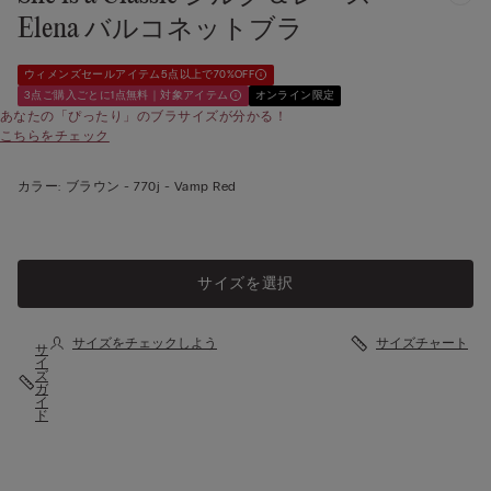
Elena バルコネットブラ
ウィメンズセールアイテム5点以上で70%OFF
3点ご購入ごとに1点無料｜対象アイテム
オンライン限定
あなたの「ぴったり」のブラサイズが分かる！
こちらをチェック
カラー:
ブラウン -
770j - Vamp Red
サイズを選択
サイズをチェックしよう
サイズチャート
サ
イ
ズ
ガ
イ
ド