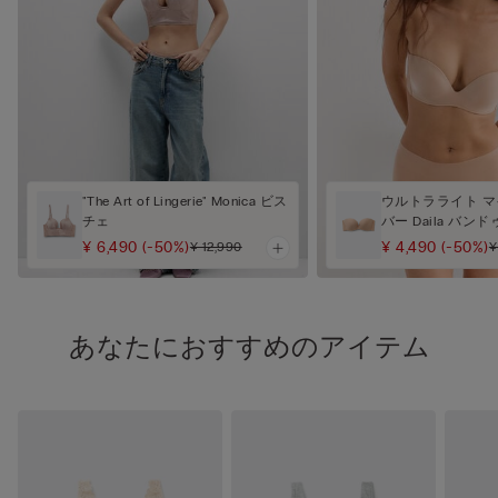
"The Art of Lingerie" Monica ビス
ウルトラライト 
チェ
バー Daila バン
¥ 6,490
(-50%)
¥ 4,490
(-50%)
¥ 12,990
¥
あなたにおすすめのアイテム