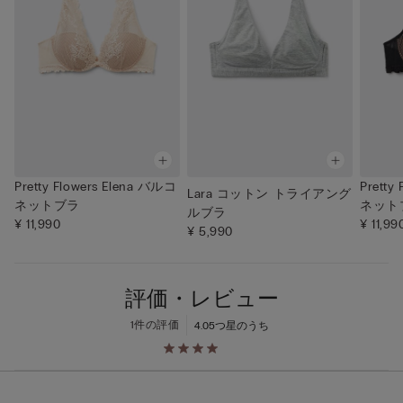
Pretty Flowers Elena バルコ
Pretty
Lara コットン トライアング
ネットブラ
ネット
ルブラ
¥ 11,990
¥ 11,99
¥ 5,990
評価・レビュー
1件の評価
4.0
5つ星のうち