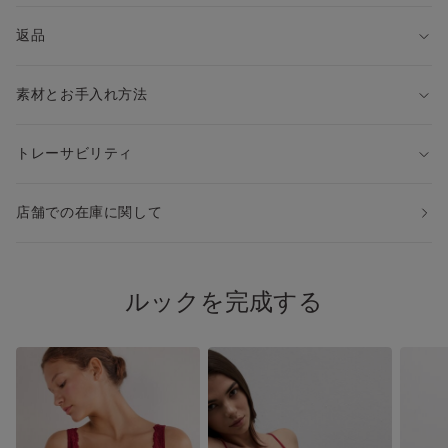
・コットンショーツ：SI1294V
※上記品番を検索すると、アイテムをすぐにお探しいただけま
返品
す。
◆同じシェイプの異なる素材ブラ
素材とお手入れ方法
・レース：RID97L
※上記品番を検索すると、アイテムをすぐにお探しいただけま
す。
トレーサビリティ
店舗での在庫に関して
ルックを完成する