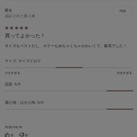
75B
認証された購入者
5
買ってよかった！
段
階
サイズもベストだし、カラーもめちゃくちゃかわいくて、最高でした！
の
う
サイズ
:
サイズどおり
ち
5
小さすぎる
大きすぎる
の
品質
:
5/5
評
価
着心地・はき心地
:
5/5
2025/08/18
0
0