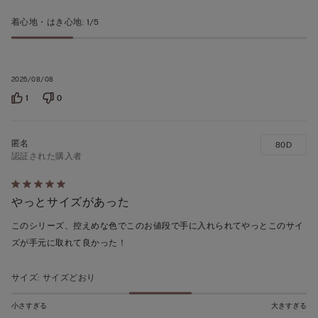
着心地・はき心地
:
1/5
2025/08/08
1
0
80D
認証された購入者
5
やっとサイズがあった
段
階
このシリーズ、控えめな色でこのお値段で手に入れられてやっとこのサイ
の
ズが手元に取れて良かった！
う
ち
サイズ
:
サイズどおり
5
の
小さすぎる
大きすぎる