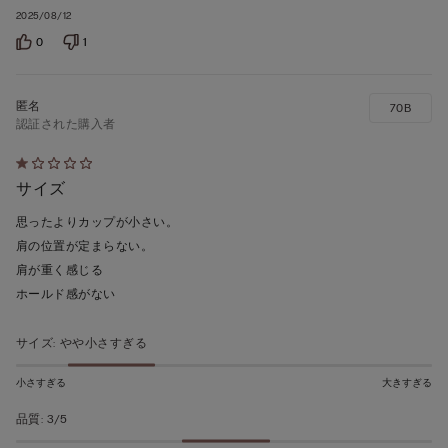
2025/08/12
0
1
70B
認証された購入者
5
サイズ
段
階
思ったよりカップが小さい。
の
肩の位置が定まらない。
う
肩が重く感じる
ち
ホールド感がない
1
の
サイズ
:
やや小さすぎる
評
価
小さすぎる
大きすぎる
品質
:
3/5