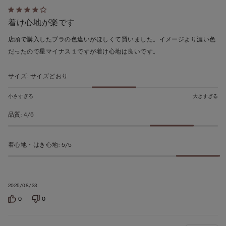
5
着け心地が楽です
段
階
店頭で購入したブラの色違いがほしくて買いました。イメージより濃い色
の
だったので星マイナス１ですが着け心地は良いです。
う
ち
サイズ
:
サイズどおり
4
の
小さすぎる
大きすぎる
評
品質
:
4/5
価
着心地・はき心地
:
5/5
2025/08/23
0
0