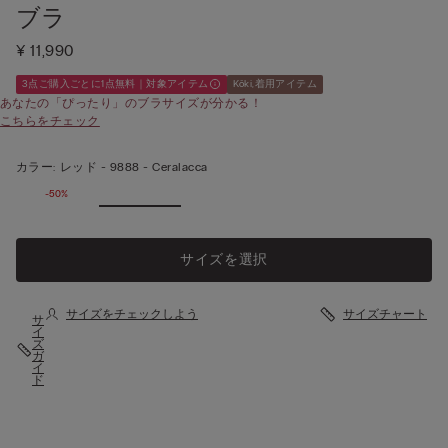
ブラ
¥ 11,990
3点ご購入ごとに1点無料｜対象アイテム
Kōki,着用アイテム
あなたの「ぴったり」のブラサイズが分かる！
こちらをチェック
カラー:
レッド -
9888 - Ceralacca
-50%
サイズを選択
サイズをチェックしよう
サイズチャート
サ
イ
ズ
ガ
イ
ド