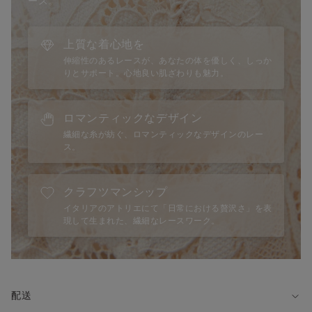
ース。
・ホック：あり
Intimissimiを代表するベストセラブラシリーズ「Elena（エレ
・パッド：あり
ナ）」。
・ストラップ：あり（長さ調節可）
ハーフパッドがナチュラルできれいな形のバストを演出し、安
上質な着心地を
定力のあるワイヤーがバストをサポート。
伸縮性のあるレースが、あなたの体を優しく、しっか
◆サイズに関して
ブラレットタイプなので、「見せるブラ」としてジャケットや
りとサポート。心地良い肌ざわりも魅力。
Intimissimiはイタリアブランドのため、国内ブランドの商品と
シャツと合わせて着けるのもおすすめです。
サイズ感が異なる場合がございます。
詳しくはサイズガイドをご覧ください。
ロマンティックなデザイン
※モデル身長175cm、75Bサイズを着用
繊細な糸が紡ぐ、ロマンティックなデザインのレー
ス。
◆着こなし方
・アンダーウェアとしての着用はもちろん、ファッションアイ
テムとしてジャケットやシャツの下に見せるように着けたり、
クラフツマンシップ
トップスからストラップを見せるように着けたりするのもおす
イタリアのアトリエにて「日常における贅沢さ」を表
すめ。
現して生まれた、繊細なレースワーク。
◆おそろいのショーツ
・フルバック：SI1294P
・ブラジリアン：SBD1294
・キュロット（ブラジリアン）：SC1294B
配送
・Tバック：SPD1294