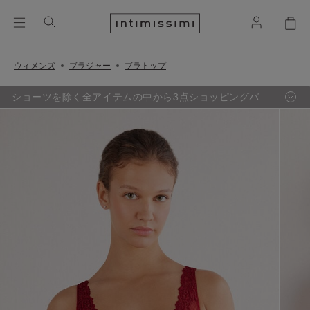
ウィメンズ
ブラジャー
ブラトップ
ショーツを除く全アイテムの中から3点ショッピングバッ
グ追加するごとに、最も定価の低い1点が無料に。（セー
ル品対象外）