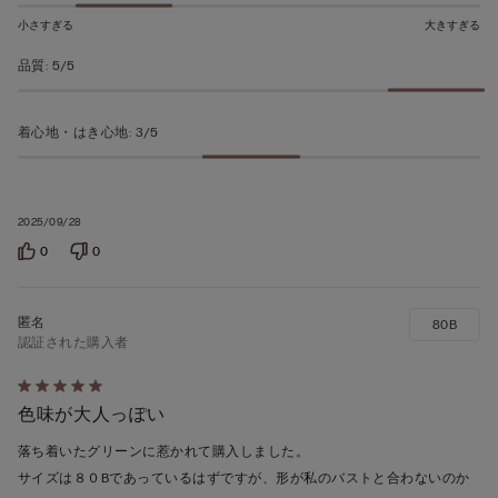
価
小さすぎる
大きすぎる
品質
:
5/5
着心地・はき心地
:
3/5
2025/09/28
0
0
80B
認証された購入者
5
色味が大人っぽい
段
階
落ち着いたグリーンに惹かれて購入しました。
の
サイズは８０Bであっているはずですが、形が私のバストと合わないのか
う