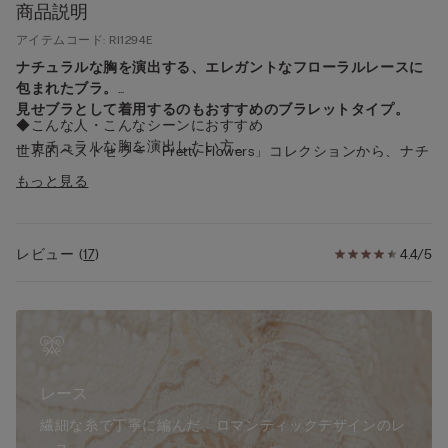
商品説明
アイテムコード: RI1294E
ナチュラルな胸を演出する、エレガントなフローラルレースに
包まれたブラ。
見せブラとして着用するのもおすすめのブラレットタイプ。
◆こんな人・こんなシーンにおすすめ
・ナチュラルな胸を演出したい方
世界的ベストセラー「Pretty Flowers」コレクションから、ナチ
・「見せブラ」を探している方
ュラルな胸を演出する「Elena」が登場。
もっと見る
◆デザイン
◆Pretty Flowersとは？
・女性らしい「可愛さ」と大人の「エレガンス」が融合した魅
世界中の多くの女性をとりこにしてきた、魅惑のフローラル柄
惑のフローラルデザイン
レビュー
(
17
)
4.4/5
レースコレクション。
レースに花柄の刺繍が施されたブラジャーは、愛らしさや可愛
◆機能
らしさを感じさせると同時に、大人の女性にふさわしいエレガ
・ファッションアイテムとして、見せて着けてもおしゃれなブ
ンスを演出します。
ラレットタイプ
通年のベーシックカラーに加え、シーズンごとに登場する限定
・バストをナチュラルに演出するハーフパッド
カラーにも注目。
・体に心地よくフィットするレースを使用
ブラ、ショーツ、トップスなど幅広いアイテムを展開する人気
レース
コレクションです。
◆仕様
繊細な糸で丁寧に編んだ、ロマンティックデザインのレ
・ワイヤー：あり
◆Elenaとは？