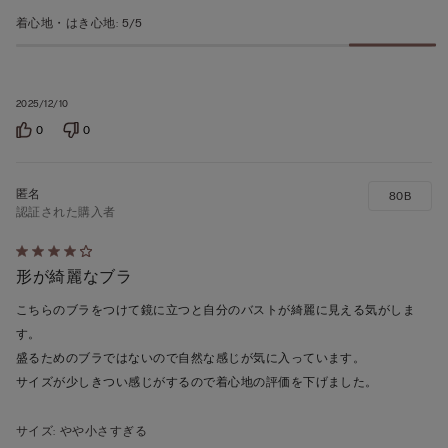
着心地・はき心地
:
5/5
2025/12/10
0
0
80B
認証された購入者
5
形が綺麗なブラ
段
階
こちらのブラをつけて鏡に立つと自分のバストが綺麗に見える気がしま
の
す。
う
盛るためのブラではないので自然な感じが気に入っています。
ち
サイズが少しきつい感じがするので着心地の評価を下げました。
4
の
サイズ
:
やや小さすぎる
評