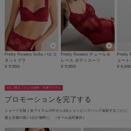
Pretty Flowers Sofia バルコ
Pretty Flowers チュール＆
Prett
ネットブラ
レース ボディスーツ
ョート
¥ 11,990
¥ 11,990
¥ 6,99
3点ご購入ごとに1点無料｜対象アイテム
プロモーションを完了する
ショーツを除く全アイテムの中から3点ショッピングバッグ追加するごとに、
最も定価の低い1点が無料に。（セール品対象外）