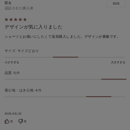
80B
認証された購入者
5
デザインが気に入りました
段
階
ショーツとお揃いにしたくて追加購入しました。デザインが素敵です。
の
う
サイズ
:
サイズどおり
ち
5
小さすぎる
大きすぎる
の
品質
:
5/5
評
価
着心地・はき心地
:
4/5
2025/08/23
0
0