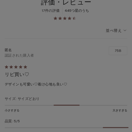
評価・レビュー
17件の評価
4.4
5つ星のうち
並べ替え
75B
認証された購入者
5
リピ買い♡
段
階
デザインも可愛い♡着け心地も良い♡
の
う
サイズ
:
サイズどおり
ち
5
小さすぎる
大きすぎる
の
品質
:
5/5
評
価