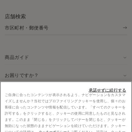
店舗検索
商品ガイド
お困りですか？
承諾せずに続行する
法律に関する情報
ご自身に合ったコンテンツが表示されるよう、ナビゲーションをカスタマ
イズしませんか？当社ではプロファイリングクッキーを使用し、個々のお
採用情報
客様に合ったコンテンツや情報を配信しています。「すべてのクッキーを
法的情報
許可する」をクリックすると、クッキーの使用に同意したものと見なされ
お支払い
ます。このまま「閉じる」をクリックしてバナーを閉じると、クッキーが
無効になった状態のままナビゲーションを続けていただけます。クッキー