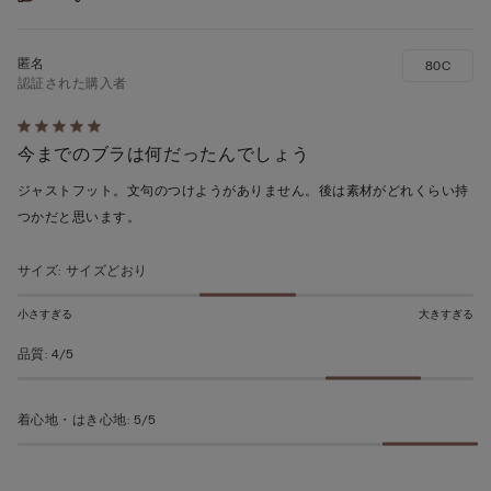
80C
認証された購入者
5
今までのブラは何だったんでしょう
段
階
ジャストフット。文句のつけようがありません。後は素材がどれくらい持
の
つかだと思います。
う
ち
サイズ
:
サイズどおり
5
の
小さすぎる
大きすぎる
評
品質
:
4/5
価
着心地・はき心地
:
5/5