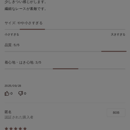
少しきつい感じがします。
ち
繊細なレースが素敵です。
5
の
サイズ
:
やや小さすぎる
評
価
小さすぎる
大きすぎる
品質
:
5/5
着心地・はき心地
:
3/5
2025/09/28
0
0
80B
認証された購入者
5