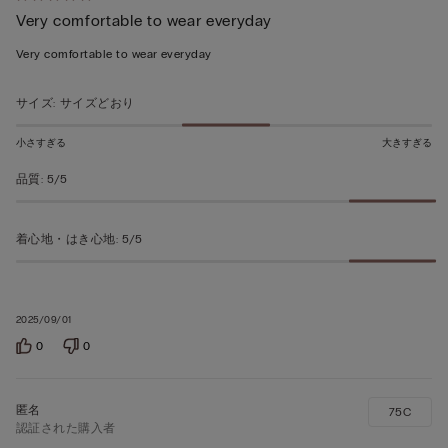
Very comfortable to wear everyday
段
階
Very comfortable to wear everyday
の
う
サイズ
:
サイズどおり
ち
5
小さすぎる
大きすぎる
の
品質
:
5/5
評
価
着心地・はき心地
:
5/5
2025/09/01
0
0
75C
認証された購入者