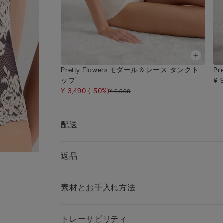
・アンダーウェアとしての着用はもちろん、ファ
ョンアイテムとしてジャケットやシャツの下に見
ように着けたり、トップスからストラップを見せ
うに着けたりするのもおすすめ。
◆おそろいのショーツ
・フルバック：SI1294P
Pretty Flowers モダール＆レース タンクト
Pr
・ブラジリアン：SBD1294
ップ
¥ 
・キュロット（ブラジリアン）：SC1294B
¥ 3,490
(-50%)
¥ 6,990
・Tバック：SPD1294
・コットンショーツ：SI1294V
※上記品番を検索すると、アイテムをすぐにお探
配送
ただけます。
◆同じシェイプの異なる素材ブラ
返品
・レース：RID97L
※上記品番を検索すると、アイテムをすぐにお探
ただけます。
素材とお手入れ方法
トレーサビリティ