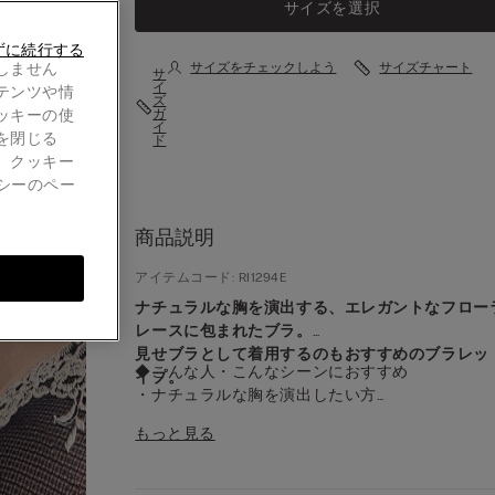
サイズを選択
ずに続行する
しません
サイズをチェックしよう
サイズチャート
サ
イ
テンツや情
ズ
ッキーの使
ガ
イ
を閉じる
ド
。クッキー
シーのペー
商品説明
アイテムコード: RI1294E
ナチュラルな胸を演出する、エレガントなフロー
レースに包まれたブラ。
見せブラとして着用するのもおすすめのブラレッ
◆こんな人・こんなシーンにおすすめ
イプ。
・ナチュラルな胸を演出したい方
・「見せブラ」を探している方
世界的ベストセラー「Pretty Flowers」コレクシ
もっと見る
ら、ナチュラルな胸を演出する「Elena」が登場
◆デザイン
・女性らしい「可愛さ」と大人の「エレガンス」
◆Pretty Flowersとは？