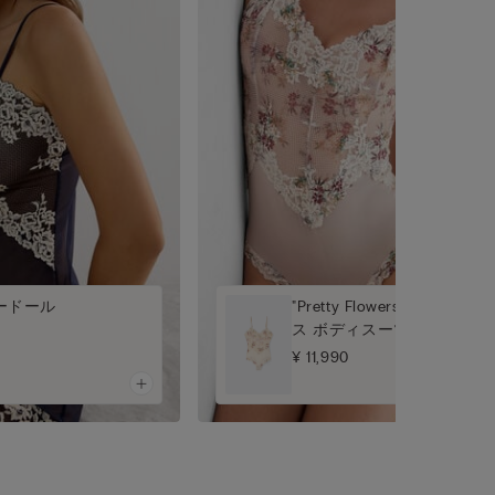
ベビードール
"Pretty Flowers" プリ
ス ボディスーツ
¥ 11,990