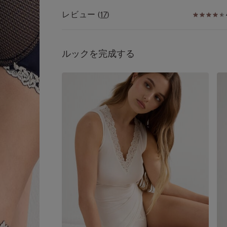
合した魅惑のフローラルデザイン
世界中の多くの女性をとりこにしてきた、魅惑の
レビュー
(
17
)
ーラル柄レースコレクション。
◆機能
レースに花柄の刺繍が施されたブラジャーは、愛
・ファッションアイテムとして、見せて着けても
さや可愛らしさを感じさせると同時に、大人の女
ゃれなブラレットタイプ
ふさわしいエレガンスを演出します。
ルックを完成する
・バストをナチュラルに演出するハーフパッド
通年のベーシックカラーに加え、シーズンごとに
・体に心地よくフィットするレースを使用
する限定カラーにも注目。
ブラ、ショーツ、トップスなど幅広いアイテムを
◆仕様
する人気コレクションです。
・ワイヤー：あり
・ホック：あり
◆Elenaとは？
・パッド：あり
Intimissimiを代表するベストセラブラシリーズ
・ストラップ：あり（長さ調節可）
「Elena（エレナ）」。
ハーフパッドがナチュラルできれいな形のバスト
◆サイズに関して
出し、安定力のあるワイヤーがバストをサポート
Intimissimiはイタリアブランドのため、国内ブラ
ブラレットタイプなので、「見せるブラ」として
の商品とサイズ感が異なる場合がございます。
ケットやシャツと合わせて着けるのもおすすめで
詳しくはサイズガイドをご覧ください。
※モデル身長175cm、75Bサイズを着用
◆着こなし方