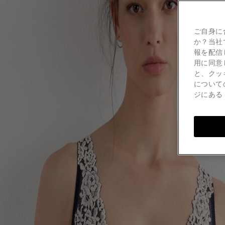
ご自身に
か？当社
報を配信
用に同意
と、クッ
について
ジにあ