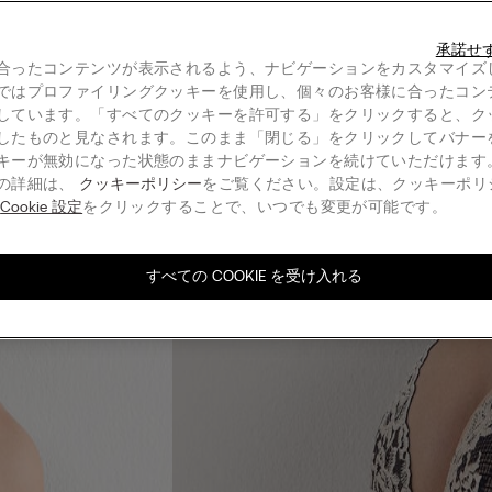
承諾せ
合ったコンテンツが表示されるよう、ナビゲーションをカスタマイズ
ではプロファイリングクッキーを使用し、個々のお客様に合ったコン
しています。「すべてのクッキーを許可する」をクリックすると、ク
したものと見なされます。このまま「閉じる」をクリックしてバナー
キーが無効になった状態のままナビゲーションを続けていただけます
の詳細は、
クッキーポリシー
をご覧ください。設定は、クッキーポリ
る
Cookie 設定
をクリックすることで、いつでも変更が可能です。
すべての COOKIE を受け入れる