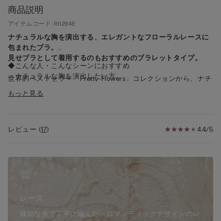
商品説明
アイテムコード: RI1294E
ナチュラルな胸を演出する、エレガントなフローラルレースに
包まれたブラ。
見せブラとして着用するのもおすすめのブラレットタイプ。
◆こんな人・こんなシーンにおすすめ
・ナチュラルな胸を演出したい方
世界的ベストセラー「Pretty Flowers」コレクションから、ナチ
・「見せブラ」を探している方
ュラルな胸を演出する「Elena」が登場。
もっと見る
◆デザイン
◆Pretty Flowersとは？
・女性らしい「可愛さ」と大人の「エレガンス」が融合した魅
世界中の多くの女性をとりこにしてきた、魅惑のフローラル柄
惑のフローラルデザイン
レビュー
(
17
)
4.4/5
レースコレクション。
レースに花柄の刺繍が施されたブラジャーは、愛らしさや可愛
◆機能
らしさを感じさせると同時に、大人の女性にふさわしいエレガ
・ファッションアイテムとして、見せて着けてもおしゃれなブ
ンスを演出します。
ラレットタイプ
通年のベーシックカラーに加え、シーズンごとに登場する限定
・バストをナチュラルに演出するハーフパッド
カラーにも注目。
・体に心地よくフィットするレースを使用
ブラ、ショーツ、トップスなど幅広いアイテムを展開する人気
レース
コレクションです。
◆仕様
繊細な糸で丁寧に編んだ、ロマンティックデザインのレ