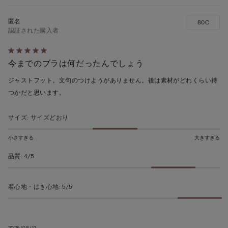
80C
認証された購入者
5
今までのブラは何だったんでしょう
段
階
ジャストフット。文句のつけようがありません。後は素材がどれくらい持
の
つかだと思います。
う
ち
サイズ
:
サイズどおり
5
の
小さすぎる
大きすぎる
評
品質
:
4/5
価
着心地・はき心地
:
5/5
2025/08/12