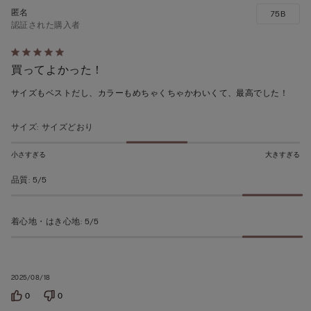
75B
認証された購入者
5
買ってよかった！
段
階
サイズもベストだし、カラーもめちゃくちゃかわいくて、最高でした！
の
う
サイズ
:
サイズどおり
ち
5
小さすぎる
大きすぎる
の
品質
:
5/5
評
価
着心地・はき心地
:
5/5
2025/08/18
0
0