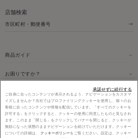
店舗検索
商品ガイド
お困りですか？
承諾せずに続行する
法律に関する情報
ご自身に合ったコンテンツが表示されるよう、ナビゲーションをカスタマ
イズしませんか？当社ではプロファイリングクッキーを使用し、個々のお
採用情報
客様に合ったコンテンツや情報を配信しています。「すべてのクッキーを
法的情報
許可する」をクリックすると、クッキーの使用に同意したものと見なされ
お支払い
ます。このまま「閉じる」をクリックしてバナーを閉じると、クッキーが
無効になった状態のままナビゲーションを続けていただけます。クッキー
についての詳細は、
クッキーポリシー
をご覧ください。設定は、クッキー