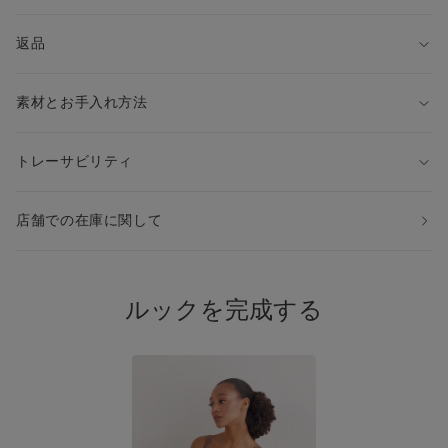
・コットンショーツ：SI1294V
※上記品番を検索すると、アイテムをすぐにお探しいただけま
返品
す。
◆同じシェイプの異なる素材ブラ
素材とお手入れ方法
・レース：RID97L
※上記品番を検索すると、アイテムをすぐにお探しいただけま
す。
トレーサビリティ
店舗での在庫に関して
ルックを完成する