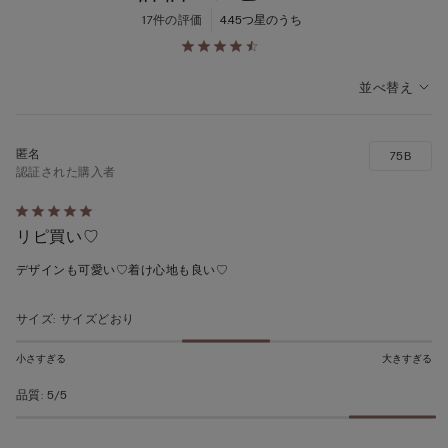
17件の評価
4.4
5つ星のうち
並べ替え
75B
認証された購入者
5
リピ買い♡
段
階
デザインも可愛い♡着け心地も良い♡
の
う
サイズ
:
サイズどおり
ち
5
小さすぎる
大きすぎる
の
品質
:
5/5
評
価