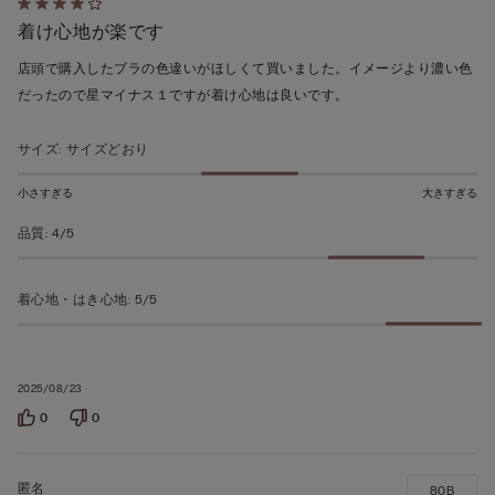
5
着け心地が楽です
段
階
店頭で購入したブラの色違いがほしくて買いました。イメージより濃い色
の
だったので星マイナス１ですが着け心地は良いです。
う
ち
サイズ
:
サイズどおり
4
の
小さすぎる
大きすぎる
評
品質
:
4/5
価
着心地・はき心地
:
5/5
2025/08/23
0
0
80B