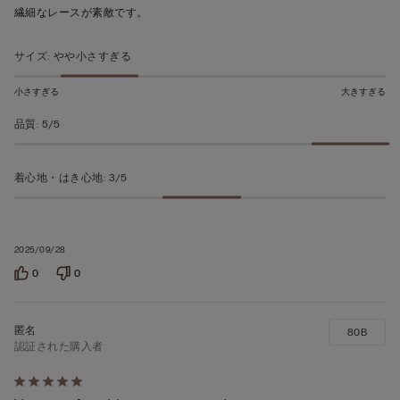
ち
繊細なレースが素敵です。
5
の
サイズ
:
やや小さすぎる
評
価
小さすぎる
大きすぎる
品質
:
5/5
着心地・はき心地
:
3/5
2025/09/28
0
0
80B
認証された購入者
5