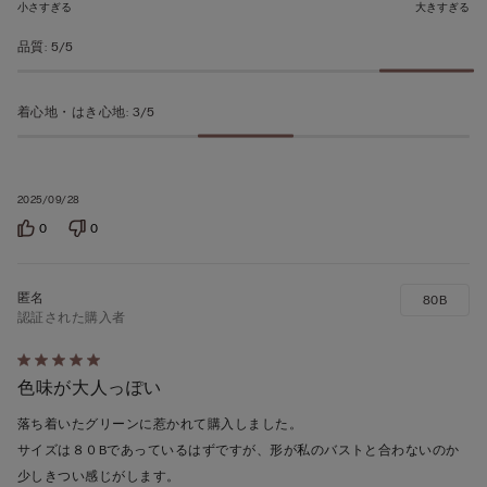
価
小さすぎる
大きすぎる
品質
:
5/5
着心地・はき心地
:
3/5
2025/09/28
0
0
80B
認証された購入者
5
色味が大人っぽい
段
階
落ち着いたグリーンに惹かれて購入しました。
の
サイズは８０Bであっているはずですが、形が私のバストと合わないのか
う
少しきつい感じがします。