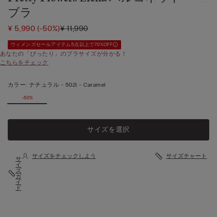
ブラ
¥ 5,990
(-50%)
¥ 11,990
ウィメンズセールアイテム5点以上で70%OFF
あなたの「ぴったり」のブラサイズが分かる！
こちらをチェック
カラー:
ナチュラル -
502i - Caramel
-50%
サイズを選択
サイズをチェックしよう
サイズチャート
サ
イ
ズ
ガ
イ
ド