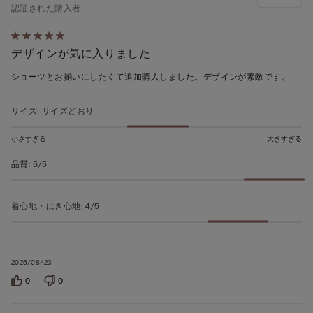
認証された購入者
5
デザインが気に入りました
段
階
ショーツとお揃いにしたくて追加購入しました。デザインが素敵です。
の
う
サイズ
:
サイズどおり
ち
5
小さすぎる
大きすぎる
の
品質
:
5/5
評
価
着心地・はき心地
:
4/5
2025/08/23
0
0