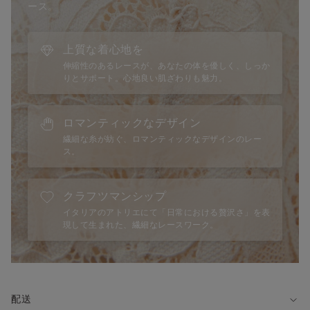
・ワイヤー：あり
◆Elenaとは？
ース。
・ホック：あり
Intimissimiを代表するベストセラブラシリーズ「Elena（エレ
・パッド：あり
ナ）」。
・ストラップ：あり（長さ調節可）
ハーフパッドがナチュラルできれいな形のバストを演出し、安
上質な着心地を
定力のあるワイヤーがバストをサポート。
伸縮性のあるレースが、あなたの体を優しく、しっか
◆サイズに関して
ブラレットタイプなので、「見せるブラ」としてジャケットや
りとサポート。心地良い肌ざわりも魅力。
Intimissimiはイタリアブランドのため、国内ブランドの商品と
シャツと合わせて着けるのもおすすめです。
サイズ感が異なる場合がございます。
詳しくはサイズガイドをご覧ください。
ロマンティックなデザイン
※モデル身長175cm、75Bサイズを着用
繊細な糸が紡ぐ、ロマンティックなデザインのレー
ス。
◆着こなし方
・アンダーウェアとしての着用はもちろん、ファッションアイ
テムとしてジャケットやシャツの下に見せるように着けたり、
クラフツマンシップ
トップスからストラップを見せるように着けたりするのもおす
イタリアのアトリエにて「日常における贅沢さ」を表
すめ。
現して生まれた、繊細なレースワーク。
◆おそろいのショーツ
・フルバック：SI1294P
・ブラジリアン：SBD1294
・キュロット（ブラジリアン）：SC1294B
配送
・Tバック：SPD1294