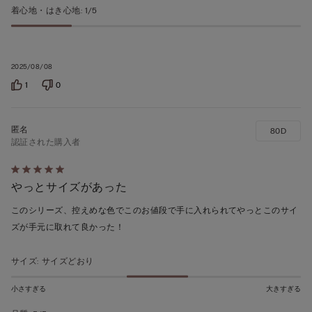
着心地・はき心地
:
1/5
2025/08/08
1
0
80D
認証された購入者
5
やっとサイズがあった
段
階
このシリーズ、控えめな色でこのお値段で手に入れられてやっとこのサイ
の
ズが手元に取れて良かった！
う
ち
サイズ
:
サイズどおり
5
の
小さすぎる
大きすぎる
評