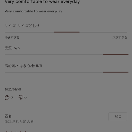
Very comfortable to wear everyday
段
階
Very comfortable to wear everyday
の
う
サイズ
:
サイズどおり
ち
5
小さすぎる
大きすぎる
の
品質
:
5/5
評
価
着心地・はき心地
:
5/5
2025/09/01
0
0
75C
認証された購入者