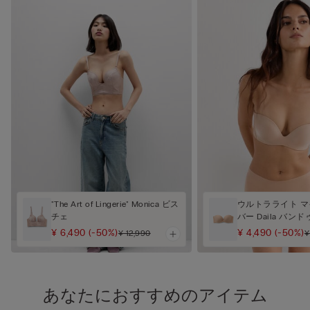
"The Art of Lingerie" Monica ビス
ウルトラライト 
チェ
バー Daila バン
¥ 6,490
(-50%)
¥ 4,490
(-50%)
¥ 12,990
¥
あなたにおすすめのアイテム