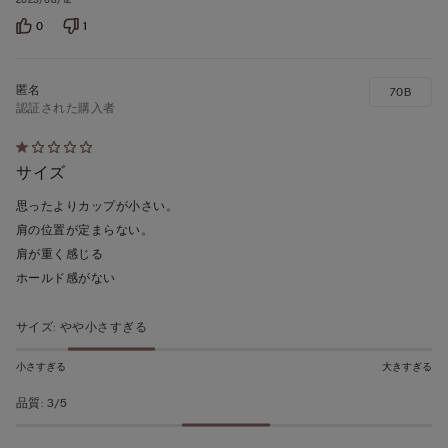
0
1
70B
認証された購入者
5
サイズ
段
階
思ったよりカップが小さい。
の
肩の位置が定まらない。
う
肩が重く感じる
ち
ホールド感がない
1
の
サイズ
:
やや小さすぎる
評
価
小さすぎる
大きすぎる
品質
:
3/5