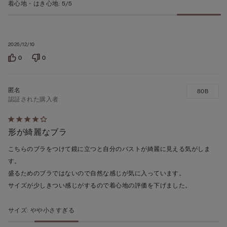
着心地・はき心地
:
5/5
2025/12/10
0
0
80B
認証された購入者
5
形が綺麗なブラ
段
階
こちらのブラをつけて鏡に立つと自分のバストが綺麗に見える気がしま
の
す。
う
盛るためのブラではないので自然な感じが気に入っています。
ち
サイズが少しきつい感じがするので着心地の評価を下げました。
4
の
サイズ
:
やや小さすぎる
評