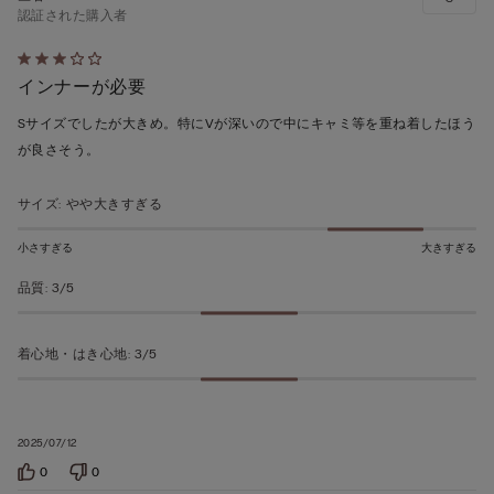
認証された購入者
5
インナーが必要
段
階
Sサイズでしたが大きめ。特にVが深いので中にキャミ等を重ね着したほう
の
が良さそう。
う
ち
サイズ
:
やや大きすぎる
3
の
小さすぎる
大きすぎる
評
品質
:
3/5
価
着心地・はき心地
:
3/5
2025/07/12
0
0