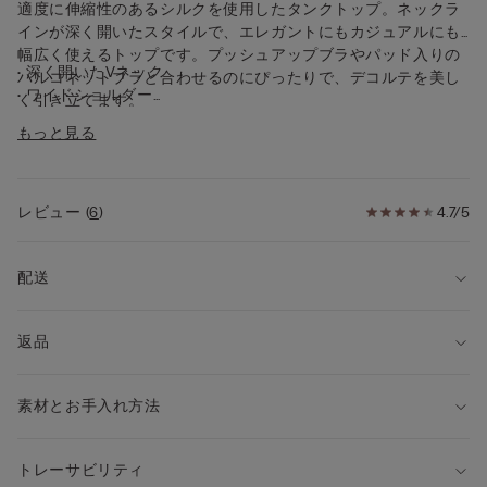
適度に伸縮性のあるシルクを使用したタンクトップ。ネックラ
インが深く開いたスタイルで、エレガントにもカジュアルにも
幅広く使えるトップです。プッシュアップブラやパッド入りの
• 深く開いたVネック
バルコネットブラと合わせるのにぴったりで、デコルテを美し
• ワイドショルダー
く引き立てます。
• サイドに小さなスリット入り
もっと見る
• レギュラーフィット
• モデル身長：175cm、Sサイズを着用
レビュー
(
6
)
4.7/5
配送
返品
素材とお手入れ方法
トレーサビリティ