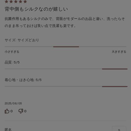
5
背中側もシルクなのが嬉しい
段
階
抗菌作用もあるシルクのみで、背面がモダールのお品と違い、洗ったらそ
の
のまま吊っておけば良い点で洗濯も楽です。
う
ち
サイズ
:
サイズどおり
5
の
小さすぎる
大きすぎる
評
品質
:
5/5
価
着心地・はき心地
:
5/5
2025/08/05
0
0
S