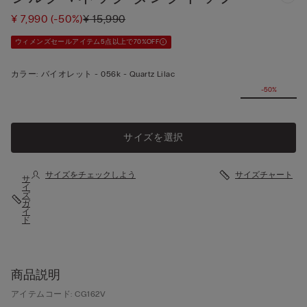
¥ 7,990
(-50%)
¥ 15,990
ウィメンズセールアイテム5点以上で70%OFF
カラー:
バイオレット -
056k - Quartz Lilac
-50%
サイズを選択
サイズをチェックしよう
サイズチャート
サ
イ
ズ
ガ
イ
ド
商品説明
アイテムコード: CG162V