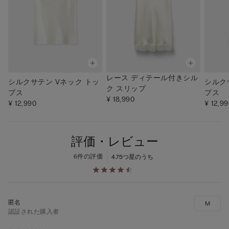
レース ディテール付きシル
シルクサテン Vネック トッ
シルク
ク スリップ
プス
プス
¥ 18,990
¥ 12,990
¥ 12,9
評価・レビュー
6件の評価
4.7
5つ星のうち
M
認証された購入者