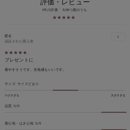
評価・レビュー
1件の評価
5.0
5つ星のうち
L
認証された購入者
5
プレゼントに
段
階
着やすそうです。生地感もいいです。
の
う
サイズ
:
サイズどおり
ち
5
小さすぎる
大きすぎる
の
品質
:
5/5
評
価
着心地・はき心地
:
5/5