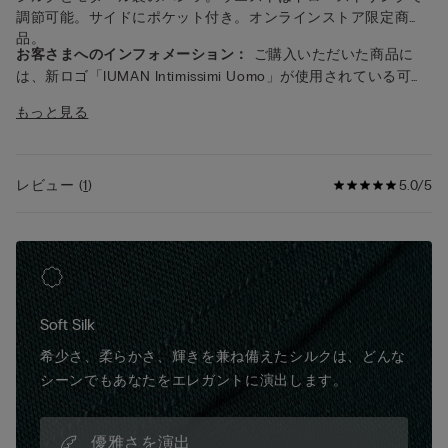
調節可能。サイドにポケット付き。オンラインストア限定商
品。
お客さまへのインフォメーション：
ご購入いただいた商品に
は、新ロゴ「IUMAN Intimissimi Uomo」が使用されている可能
性がありますが、生地、着用感、仕上げの特徴は本ページで紹
もっと見る
介されているものと同一です。
レビュー
(
1
)
5.0/5
Soft Silk
希少さ、柔らかさ、輝きを兼ね備えたシルクは、どんな
シーンでもあなたをエレガントに演出します。
優雅さを演出