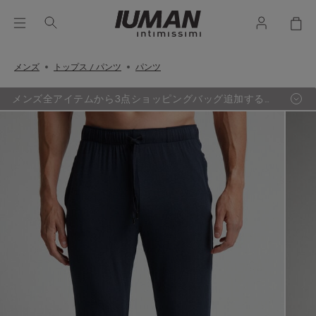
メンズ
トップス / パンツ
パンツ
メンズ全アイテムから3点ショッピングバッグ追加するご
とに、最も定価の低い1点が無料に。（セールアイテム除
く）