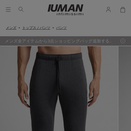
メンズ
トップス / パンツ
パンツ
メンズ全アイテムから3点ショッピングバッグ追加するご
とに、最も定価の低い1点が無料に。（セールアイテム除
く）