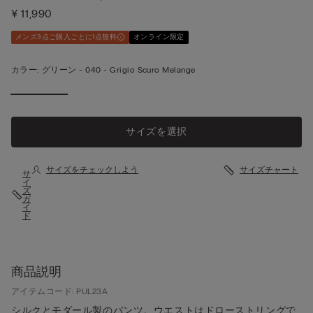
¥ 11,990
メンズ3点ご購入ごとに1点無料
オンライン限定
カラー:
グリーン -
040 - Grigio Scuro Melange
サイズを選択
サイズをチェックしよう
サイズチャート
サ
イ
ズ
ガ
イ
ド
商品説明
アイテムコード: PUL23A
シルクとモダール製のパンツ。ウエストはドローストリングで