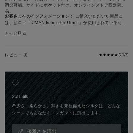
調節可能。サイドにポケット付き。オンラインストア限定商
品。
お客さまへのインフォメーション：
ご購入いただいた商品に
は、新ロゴ「IUMAN Intimissimi Uomo」が使用されている可能
性がありますが、生地、着用感、仕上げの特徴は本ページで紹
もっと見る
介されているものと同一です。
レビュー
(
1
)
5.0/5
Soft Silk
希少さ、柔らかさ、輝きを兼ね備えたシルクは、どんな
シーンでもあなたをエレガントに演出します。
優雅さを演出