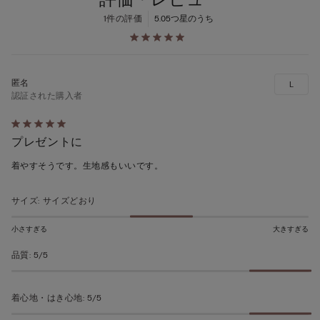
1件の評価
5.0
5つ星のうち
L
認証された購入者
5
プレゼントに
段
階
着やすそうです。生地感もいいです。
の
う
サイズ
:
サイズどおり
ち
5
小さすぎる
大きすぎる
の
品質
:
5/5
評
価
着心地・はき心地
:
5/5